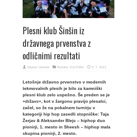
Plesni klub Šinšin iz
državnega prvenstva z
odličnimi rezultati
Objavil:
Urednik
Rubrika:
KULTURA
5. 7. 2021
Letošnje državno prvenstvo v modernih
tekmovalnih plesih je bilo za kamniški
plesni klub zelo uspešno. Še preden se je
»državc«, kot v žargonu pravijo plesalci,
začel, so že na pokalnem turnirju v
kategoriji hip hop zasedli stopničke: Taja
Žerjav & Aleksander Blejc – hiphop duo
pionirji, 1. mesto in Sheesh – hiphop mala
skupina pionirji, 2. mesto.