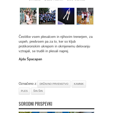
Čestitke vsem plesalcem in njihovim trenerjem, za
uspeh, predvsem pa za to, ker so kljub
protikoronskim ukrepom in okrnjenemu delovanju
vztrajali, se trudili in plesali naprej.
Ajda Špacapan
Označeno z:
DRŽAVNO PRVENSTVO
KAMNIK
PLES
ŠIN ŠIN
SORODNI PRISPEVKI