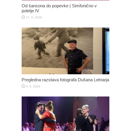
Od šansona do popevke | Simfonično v
poletje IV
17. 6. 2026
Pregledna razstava fotografa Dušana Letnarja
3. 6. 2026