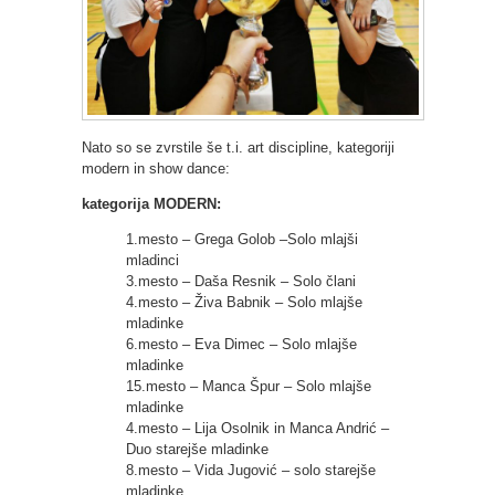
Nato so se zvrstile še t.i. art discipline, kategoriji
modern in show dance:
kategorija MODERN:
1.mesto – Grega Golob –Solo mlajši
mladinci
3.mesto – Daša Resnik – Solo člani
4.mesto – Živa Babnik – Solo mlajše
mladinke
6.mesto – Eva Dimec – Solo mlajše
mladinke
15.mesto – Manca Špur – Solo mlajše
mladinke
4.mesto – Lija Osolnik in Manca Andrić –
Duo starejše mladinke
8.mesto – Vida Jugović – solo starejše
mladinke