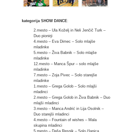
kategorija SHOW DANCE
:
2.mesto – Ula Koželj in Neli Jenčič Turk –
Duo pionirji
4.mesto – Eva Dimec – Solo mlajše
mladinke
5.mesto – Živa Babnik – Solo mlajše
mladinke
12.mesto – Manca Špur – solo mlajše
mladinke
7.mesto – Zoja Pivec – Solo starejše
mladinke
1.mesto – Grega Golob – Solo mlajši
mladinci
2.mesto – Grega Golob in Živa Babnik – Duo
mlajši mladinci
3.mesto – Manca Andrić in Lija Osolnik –
Duo starejši mladinci
4.mesto – Fountain of wishes – Mala
skupina mladinci
5.mesto – Daša Resnik – Solo članica