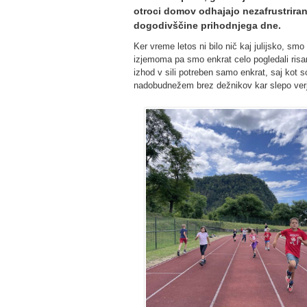
otroci domov odhajajo nezafrustriran
dogodivščine prihodnjega dne.
Ker vreme letos ni bilo nič kaj julijsko, s
izjemoma pa smo enkrat celo pogledali risan
izhod v sili potreben samo enkrat, saj kot s
nadobudnežem brez dežnikov kar slepo verj