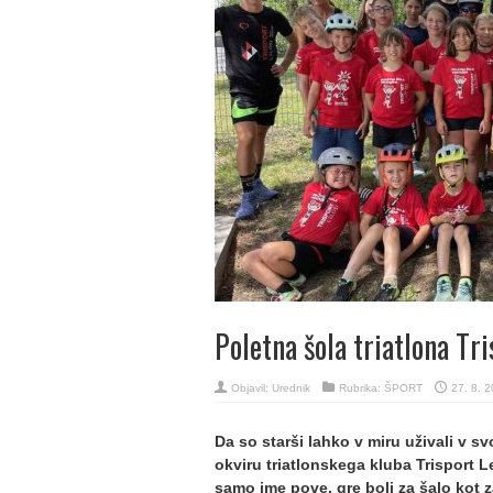
Poletna šola triatlona Tri
Objavil:
Urednik
Rubrika:
ŠPORT
27. 8. 
Da so starši lahko v miru uživali v sv
okviru triatlonskega kluba Trisport Le
samo ime pove, gre bolj za šalo kot za