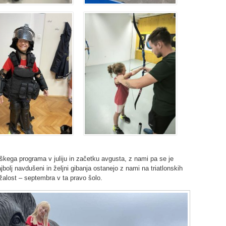
škega programa v juliju in začetku avgusta, z nami pa se je
bolj navdušeni in željni gibanja ostanejo z nami na triatlonskih
 žalost – septembra v ta pravo šolo.