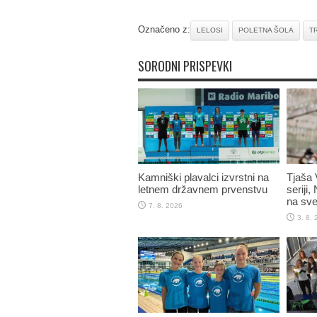
Označeno z:
LELOSI
POLETNA ŠOLA
T
SORODNI PRISPEVKI
Kamniški plavalci izvrstni na
Tjaša 
letnem državnem prvenstvu
seriji,
na sve
7. 8. 2026
3. 8.