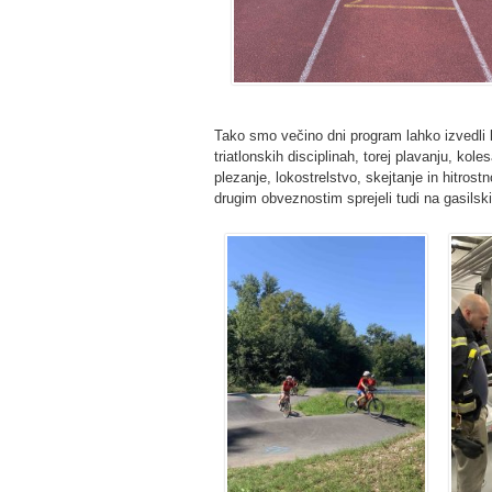
Tako smo večino dni program lahko izvedli k
triatlonskih disciplinah, torej plavanju, kole
plezanje, lokostrelstvo, skejtanje in hitrost
drugim obveznostim sprejeli tudi na gasilski t