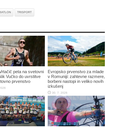
RIATLON
TRISPORT
Vrtačič peta na svetovni
Evropsko prvenstvo za mlade
 Nik Vučko do uvrstitve
v Romuniji: zahtevne razmere,
tovno prvenstvo
borbeni nastopi in veliko novih
izkušenj
 2026
30. 7. 2026