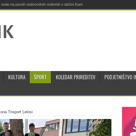
ne vode na javnih vodovodnih sistemih v občini Kamnik
KULTURA
ŠPORT
KOLEDAR PRIREDITEV
PODJETNIŠTVO I
lona Trisport Lelosi