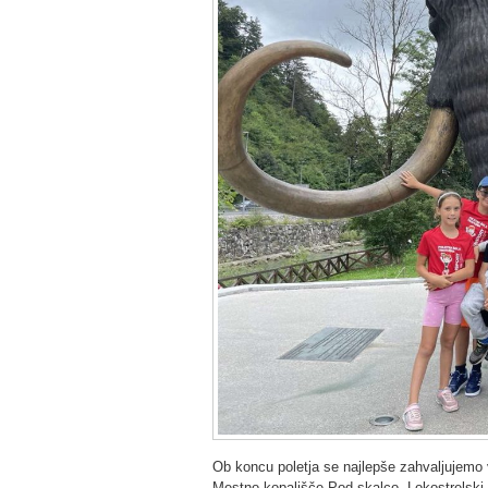
Ob koncu poletja se najlepše zahvaljujemo v
Mestno kopališče Pod skalco, Lokostrelsk