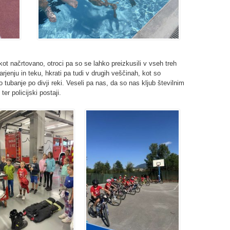
ot načrtovano, otroci pa so se lahko preizkusili v vseh treh
sarjenju in teku, hkrati pa tudi v drugih veščinah, kot so
no tubanje po divji reki. Veseli pa nas, da so nas kljub številnim
er policijski postaji.