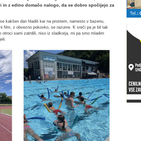
i in z edino domačo nalogo, da se dobro spočijejo za
mo se kakšen dan hladili kar na prostem, namesto v bazenu,
i film, z obvezno pokovko, se razume. K sreči pa je bil tak
o otroci sami zatrdili, niso iz sladkorja, mi pa smo mladim
eli.