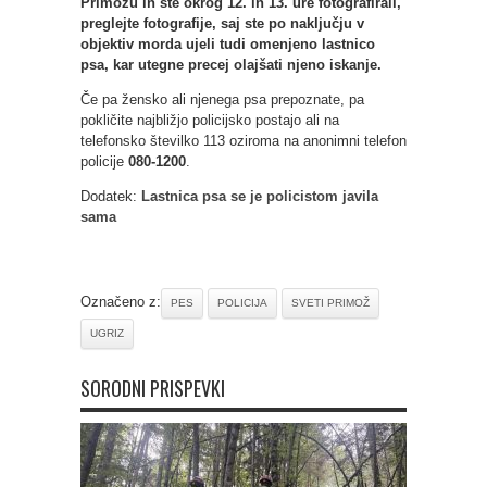
Primožu in ste okrog 12. in 13. ure fotografirali,
preglejte fotografije, saj ste po naključju v
objektiv morda ujeli tudi omenjeno lastnico
psa, kar utegne precej olajšati njeno iskanje.
Če pa žensko ali njenega psa prepoznate, pa
pokličite najbližjo policijsko postajo ali na
telefonsko številko 113 oziroma na anonimni telefon
policije
080-1200
.
Dodatek:
Lastnica psa se je policistom javila
sama
Označeno z:
PES
POLICIJA
SVETI PRIMOŽ
UGRIZ
SORODNI PRISPEVKI