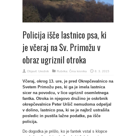
Policija išče lastnico psa, ki
je včeraj na Sv. Primožu v
obraz ugriznil otroka
Objavil:
Urednik
Rubrika:
Črna kronika
8. 3. 2015
Včeraj, okrog 13. ure, je pred Okrepčevalnico na
Svetem Primožu pes, ki ga je imela lastnica
sicer na povodcu, v lice ugriznil osemletnega
fantka. Otroka in njegovo družino je oskrbnik
okrepčevalnice Peter Uršič nemudoma odpeljal
v dolino, lastnico psa, ki se je najbrž ustrašila
posledic in pustila lažne podatke, pa išče
policija.
Do dogodka je prišlo, ko je fantek vstal s klopce