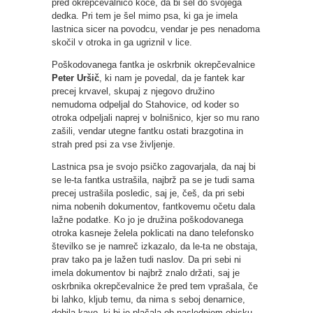
pred okrepčevalnico koče, da bi šel do svojega
dedka. Pri tem je šel mimo psa, ki ga je imela
lastnica sicer na povodcu, vendar je pes nenadoma
skočil v otroka in ga ugriznil v lice.
Poškodovanega fantka je oskrbnik okrepčevalnice
Peter Uršič
, ki nam je povedal, da je fantek kar
precej krvavel, skupaj z njegovo družino
nemudoma odpeljal do Stahovice, od koder so
otroka odpeljali naprej v bolnišnico, kjer so mu rano
zašili, vendar utegne fantku ostati brazgotina in
strah pred psi za vse življenje.
Lastnica psa je svojo psičko zagovarjala, da naj bi
se le-ta fantka ustrašila, najbrž pa se je tudi sama
precej ustrašila posledic, saj je, češ, da pri sebi
nima nobenih dokumentov, fantkovemu očetu dala
lažne podatke. Ko jo je družina poškodovanega
otroka kasneje želela poklicati na dano telefonsko
številko se je namreč izkazalo, da le-ta ne obstaja,
prav tako pa je lažen tudi naslov. Da pri sebi ni
imela dokumentov bi najbrž znalo držati, saj je
oskrbnika okrepčevalnice že pred tem vprašala, če
bi lahko, kljub temu, da nima s seboj denarnice,
dobila kavo, ki bi jo plačala ob naslednjem obisku.