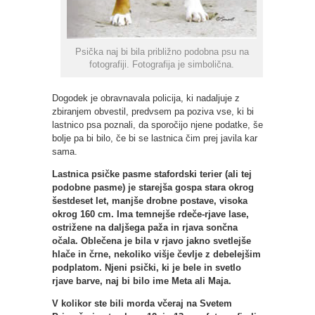
Psička naj bi bila približno podobna psu na
fotografiji. Fotografija je simbolična.
Dogodek je obravnavala policija, ki nadaljuje z
zbiranjem obvestil, predvsem pa poziva vse, ki bi
lastnico psa poznali, da sporočijo njene podatke, še
bolje pa bi bilo, če bi se lastnica čim prej javila kar
sama.
Lastnica psičke pasme stafordski terier (ali tej
podobne pasme) je starejša gospa stara okrog
šestdeset let, manjše drobne postave, visoka
okrog 160 cm. Ima temnejše rdeče-rjave lase,
ostrižene na daljšega paža in rjava sončna
očala. Oblečena je bila v rjavo jakno svetlejše
hlače in črne, nekoliko višje čevlje z debelejšim
podplatom. Njeni psički, ki je bele in svetlo
rjave barve, naj bi bilo ime Meta ali Maja.
V kolikor ste bili morda včeraj na Svetem