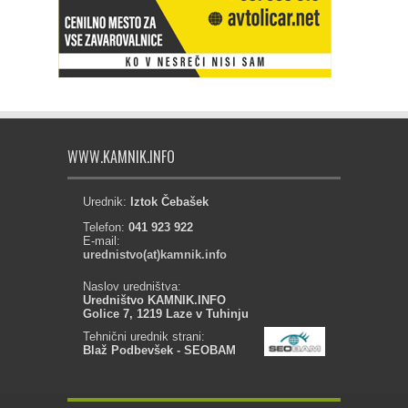
WWW.KAMNIK.INFO
Urednik:
Iztok Čebašek
Telefon:
041 923 922
E-mail:
urednistvo(at)kamnik.info
Naslov uredništva:
Uredništvo KAMNIK.INFO
Golice 7, 1219 Laze v Tuhinju
Tehnični urednik strani:
Blaž Podbevšek - SEOBAM