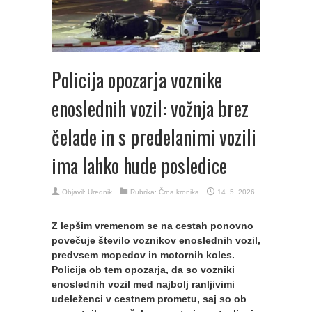
Policija opozarja voznike
enoslednih vozil: vožnja brez
čelade in s predelanimi vozili
ima lahko hude posledice
Objavil:
Urednik
Rubrika:
Črna kronika
14. 5. 2026
Z lepšim vremenom se na cestah ponovno
povečuje število voznikov enoslednih vozil,
predvsem mopedov in motornih koles.
Policija ob tem opozarja, da so vozniki
enoslednih vozil med najbolj ranljivimi
udeleženci v cestnem prometu, saj so ob