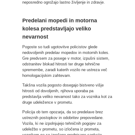
neposredno ogrožajo lastno življenje in zdravje.
Predelani mopedi in motorna
kolesa predstavljajo veliko
nevarnost
Pogoste so tudi ugotovitve policistov glede
nedovoljenih predelav mopedov in motornih koles.
Gre predvsem za posege v motor, izpušni sistem,
odstranitev blokad hitrosti ter druge tehnične
spremembe, zaradi katerih vozilo ne ustreza več
homologacijskim zahtevam.
Takšna vozila pogosto dosegajo bistveno višje
hitrosti od dovoljenih, njihova uporaba pa
predstavlja veliko nevarnost tako za voznika kot za
druge udeležence v prometu.
Policija ob tem opozarja, da so predelave brez
ustreznih postopkov in odobritev prepovedane.
Vozila, ki ne izpolnjujejo tehničnih pogojev za
udeležbo v prometu, so izločena iz prometa,
voznikom pa so izrečene predpisane sankcije.