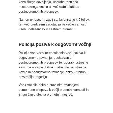
vozniškega dovoljenja, uporabe tehnično
neustreznega vozila ali večkratnih kršitev
cestnoprometnih predpisov.
Namen ukrepov ni zgolj sankcioniranje kršiteljev,
temveč predvsem zagotavljanje večje varnosti
vseh udeležencev v cestnem prometu.
Policija poziva k odgovorni vožnji
Policija vse voznike enoslednih vozil poziva k
odgovornemu ravnanju, spoštovanju
cestnoprometnih predpisov ter uporabi ustrezne
zaščitne opreme. Hitrost, tehnično neustrezna
vozila in neodgovorno ravnanje lahko v trenutku
povzročijo tragedijo.
Vsak voznik lahko s pravilnim ravnanjem
pomembno prispeva k večji prometni varnosti in
zmanjšanju števila prometnih nesreč.