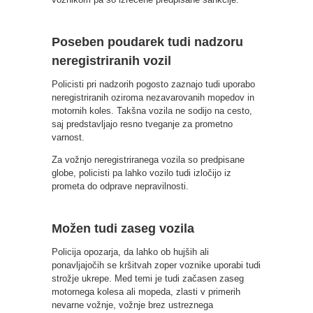
Poseben poudarek tudi nadzoru
neregistriranih vozil
Policisti pri nadzorih pogosto zaznajo tudi uporabo
neregistriranih oziroma nezavarovanih mopedov in
motornih koles. Takšna vozila ne sodijo na cesto,
saj predstavljajo resno tveganje za prometno
varnost.
Za vožnjo neregistriranega vozila so predpisane
globe, policisti pa lahko vozilo tudi izločijo iz
prometa do odprave nepravilnosti.
Možen tudi zaseg vozila
Policija opozarja, da lahko ob hujših ali
ponavljajočih se kršitvah zoper voznike uporabi tudi
strožje ukrepe. Med temi je tudi začasen zaseg
motornega kolesa ali mopeda, zlasti v primerih
nevarne vožnje, vožnje brez ustreznega