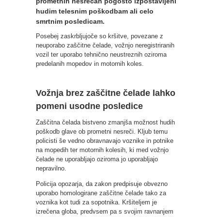
prometnih nesrečah pogosto izpostavljeni
hudim telesnim poškodbam ali celo
smrtnim posledicam.
Posebej zaskrbljujoče so kršitve, povezane z
neuporabo zaščitne čelade, vožnjo neregistriranih
vozil ter uporabo tehnično neustreznih oziroma
predelanih mopedov in motornih koles.
Vožnja brez zaščitne čelade lahko
pomeni usodne posledice
Zaščitna čelada bistveno zmanjša možnost hudih
poškodb glave ob prometni nesreči. Kljub temu
policisti še vedno obravnavajo voznike in potnike
na mopedih ter motornih kolesih, ki med vožnjo
čelade ne uporabljajo oziroma jo uporabljajo
nepravilno.
Policija opozarja, da zakon predpisuje obvezno
uporabo homologirane zaščitne čelade tako za
voznika kot tudi za sopotnika. Kršiteljem je
izrečena globa, predvsem pa s svojim ravnanjem