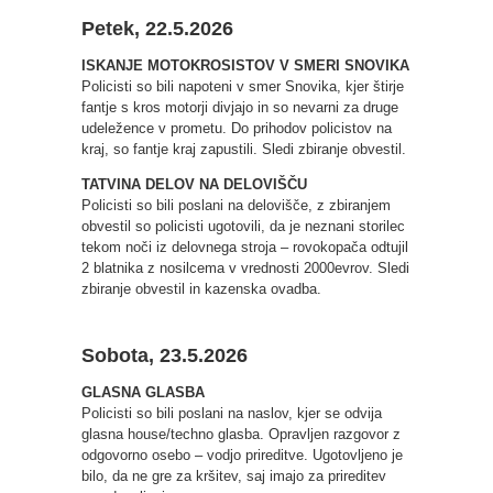
Petek, 22.5.2026
ISKANJE MOTOKROSISTOV V SMERI SNOVIKA
Policisti so bili napoteni v smer Snovika, kjer štirje
fantje s kros motorji divjajo in so nevarni za druge
udeležence v prometu. Do prihodov policistov na
kraj, so fantje kraj zapustili. Sledi zbiranje obvestil.
TATVINA DELOV NA DELOVIŠČU
Policisti so bili poslani na delovišče, z zbiranjem
obvestil so policisti ugotovili, da je neznani storilec
tekom noči iz delovnega stroja – rovokopača odtujil
2 blatnika z nosilcema v vrednosti 2000evrov. Sledi
zbiranje obvestil in kazenska ovadba.
Sobota, 23.5.2026
GLASNA GLASBA
Policisti so bili poslani na naslov, kjer se odvija
glasna house/techno glasba. Opravljen razgovor z
odgovorno osebo – vodjo prireditve. Ugotovljeno je
bilo, da ne gre za kršitev, saj imajo za prireditev