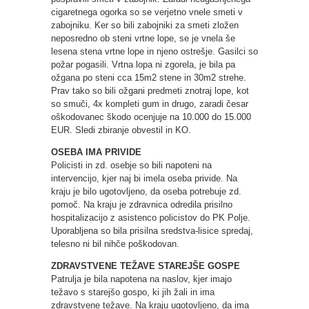
cigaretnega ogorka so se verjetno vnele smeti v
zabojniku. Ker so bili zabojniki za smeti zložen
neposredno ob steni vrtne lope, se je vnela še
lesena stena vrtne lope in njeno ostrešje. Gasilci so
požar pogasili. Vrtna lopa ni zgorela, je bila pa
ožgana po steni cca 15m2 stene in 30m2 strehe.
Prav tako so bili ožgani predmeti znotraj lope, kot
so smuči, 4x kompleti gum in drugo, zaradi česar
oškodovanec škodo ocenjuje na 10.000 do 15.000
EUR. Sledi zbiranje obvestil in KO.
OSEBA IMA PRIVIDE
Policisti in zd. osebje so bili napoteni na
intervencijo, kjer naj bi imela oseba privide. Na
kraju je bilo ugotovljeno, da oseba potrebuje zd.
pomoč. Na kraju je zdravnica odredila prisilno
hospitalizacijo z asistenco policistov do PK Polje.
Uporabljena so bila prisilna sredstva-lisice spredaj,
telesno ni bil nihče poškodovan.
ZDRAVSTVENE TEŽAVE STAREJŠE GOSPE
Patrulja je bila napotena na naslov, kjer imajo
težavo s starejšo gospo, ki jih žali in ima
zdravstvene težave. Na kraju ugotovljeno, da ima