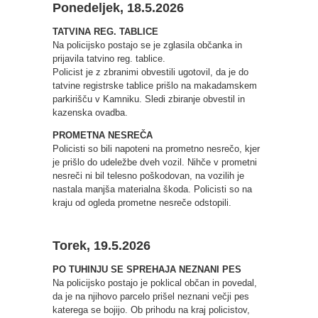
Ponedeljek, 18.5.2026
TATVINA REG. TABLICE
Na policijsko postajo se je zglasila občanka in
prijavila tatvino reg. tablice.
Policist je z zbranimi obvestili ugotovil, da je do
tatvine registrske tablice prišlo na makadamskem
parkirišču v Kamniku. Sledi zbiranje obvestil in
kazenska ovadba.
PROMETNA NESREČA
Policisti so bili napoteni na prometno nesrečo, kjer
je prišlo do udeležbe dveh vozil. Nihče v prometni
nesreči ni bil telesno poškodovan, na vozilih je
nastala manjša materialna škoda. Policisti so na
kraju od ogleda prometne nesreče odstopili.
Torek, 19.5.2026
PO TUHINJU SE SPREHAJA NEZNANI PES
Na policijsko postajo je poklical občan in povedal,
da je na njihovo parcelo prišel neznani večji pes
katerega se bojijo. Ob prihodu na kraj policistov,