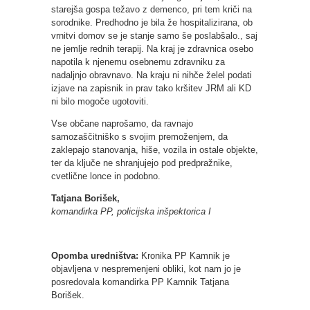
starejša gospa težavo z demenco, pri tem kriči na
sorodnike. Predhodno je bila že hospitalizirana, ob
vrnitvi domov se je stanje samo še poslabšalo., saj
ne jemlje rednih terapij. Na kraj je zdravnica osebo
napotila k njenemu osebnemu zdravniku za
nadaljnjo obravnavo. Na kraju ni nihče želel podati
izjave na zapisnik in prav tako kršitev JRM ali KD
ni bilo mogoče ugotoviti.
Vse občane naprošamo, da ravnajo
samozaščitniško s svojim premoženjem, da
zaklepajo stanovanja, hiše, vozila in ostale objekte,
ter da ključe ne shranjujejo pod predpražnike,
cvetlične lonce in podobno.
Tatjana Borišek,
komandirka PP, policijska inšpektorica I
Opomba uredništva:
Kronika PP Kamnik je
objavljena v nespremenjeni obliki, kot nam jo je
posredovala komandirka PP Kamnik Tatjana
Borišek.