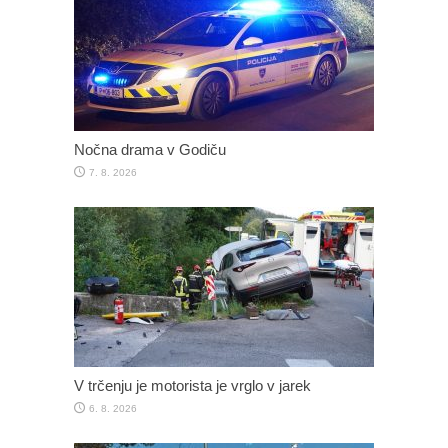
Nočna drama v Godiču
7. 8. 2026
V trčenju je motorista je vrglo v jarek
6. 8. 2026