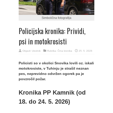
Simbolična fotografija
Policijska kronika: Prividi,
psi in motokrosisti
Objavil:
Urednik
Rubrika:
Črna kronika
25. 5. 2026
Policisti so v okolici Snovika lovili oz. iskali
motokrosiste, v Tuhinju je strašil neznan
pes, neprevidno odvržen ogorek pa je
povzročil požar.
Kronika PP Kamnik (od
18. do 24. 5. 2026)