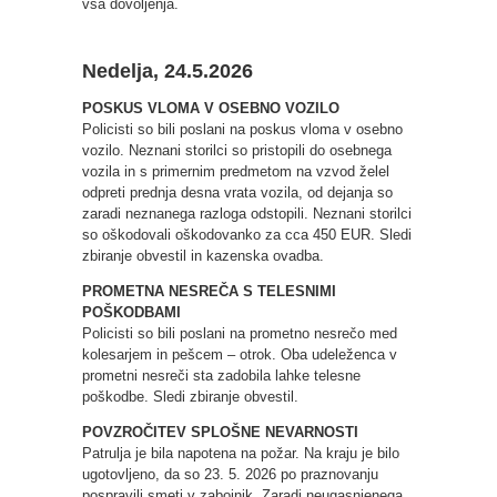
vsa dovoljenja.
Nedelja, 24.5.2026
POSKUS VLOMA V OSEBNO VOZILO
Policisti so bili poslani na poskus vloma v osebno
vozilo. Neznani storilci so pristopili do osebnega
vozila in s primernim predmetom na vzvod želel
odpreti prednja desna vrata vozila, od dejanja so
zaradi neznanega razloga odstopili. Neznani storilci
so oškodovali oškodovanko za cca 450 EUR. Sledi
zbiranje obvestil in kazenska ovadba.
PROMETNA NESREČA S TELESNIMI
POŠKODBAMI
Policisti so bili poslani na prometno nesrečo med
kolesarjem in pešcem – otrok. Oba udeleženca v
prometni nesreči sta zadobila lahke telesne
poškodbe. Sledi zbiranje obvestil.
POVZROČITEV SPLOŠNE NEVARNOSTI
Patrulja je bila napotena na požar. Na kraju je bilo
ugotovljeno, da so 23. 5. 2026 po praznovanju
pospravili smeti v zabojnik. Zaradi neugasnjenega