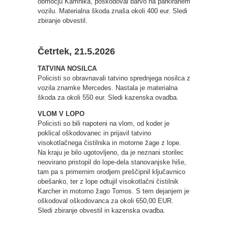
območju Kamnika, poškodoval barvo na parkiranem
vozilu. Materialna škoda znaša okoli 400 eur. Sledi
zbiranje obvestil.
Četrtek, 21.5.2026
TATVINA NOSILCA
Policisti so obravnavali tatvino sprednjega nosilca z
vozila znamke Mercedes. Nastala je materialna
škoda za okoli 550 eur. Sledi kazenska ovadba.
VLOM V LOPO
Policisti so bili napoteni na vlom, od koder je
poklical oškodovanec in prijavil tatvino
visokotlačnega čistilnika in motorne žage z lope.
Na kraju je bilo ugotovljeno, da je neznani storilec
neovirano pristopil do lope-dela stanovanjske hiše,
tam pa s primernim orodjem preščipnil ključavnico
obešanko, ter z lope odtujil visokotlačni čistilnik
Karcher in motorno žago Tomos. S tem dejanjem je
oškodoval oškodovanca za okoli 650,00 EUR.
Sledi zbiranje obvestil in kazenska ovadba.