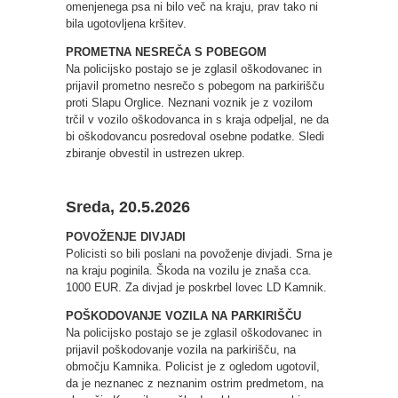
omenjenega psa ni bilo več na kraju, prav tako ni
bila ugotovljena kršitev.
PROMETNA NESREČA S POBEGOM
Na policijsko postajo se je zglasil oškodovanec in
prijavil prometno nesrečo s pobegom na parkirišču
proti Slapu Orglice. Neznani voznik je z vozilom
trčil v vozilo oškodovanca in s kraja odpeljal, ne da
bi oškodovancu posredoval osebne podatke. Sledi
zbiranje obvestil in ustrezen ukrep.
Sreda, 20.5.2026
POVOŽENJE DIVJADI
Policisti so bili poslani na povoženje divjadi. Srna je
na kraju poginila. Škoda na vozilu je znaša cca.
1000 EUR. Za divjad je poskrbel lovec LD Kamnik.
POŠKODOVANJE VOZILA NA PARKIRIŠČU
Na policijsko postajo se je zglasil oškodovanec in
prijavil poškodovanje vozila na parkirišču, na
območju Kamnika. Policist je z ogledom ugotovil,
da je neznanec z neznanim ostrim predmetom, na