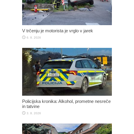
V trčenju je motorista je vrglo v jarek
6. 8. 2026
Policijska kronika: Alkohol, prometne nesreče
in tatvine
3. 8. 2026