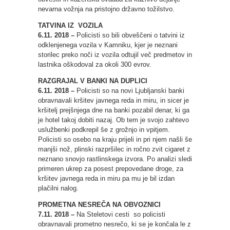
nevarna vožnja na pristojno državno tožilstvo.
TATVINA IZ VOZILA
6.11. 2018 –
Policisti so bili obveščeni o tatvini iz
odklenjenega vozila v Kamniku, kjer je neznani
storilec preko noči iz vozila odtujil več predmetov in
lastnika oškodoval za okoli 300 evrov.
RAZGRAJAL V BANKI NA DUPLICI
6.11. 2018 –
Policisti so na novi Ljubljanski banki
obravnavali kršitev javnega reda in miru, in sicer je
kršitelj prejšnjega dne na banki pozabil denar, ki ga
je hotel takoj dobiti nazaj. Ob tem je svojo zahtevo
uslužbenki podkrepil še z grožnjo in vpitjem.
Policisti so osebo na kraju prijeli in pri njem našli še
manjši nož, plinski razpršilec in ročno zvit cigaret z
neznano snovjo rastlinskega izvora. Po analizi sledi
primeren ukrep za posest prepovedane droge, za
kršitev javnega reda in miru pa mu je bil izdan
plačilni nalog.
PROMETNA NESREČA NA OBVOZNICI
7.11. 2018 –
Na Steletovi cesti so policisti
obravnavali prometno nesrečo, ki se je končala le z