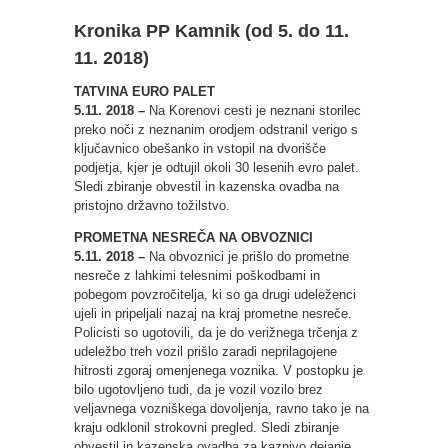
Kronika PP Kamnik (od 5. do 11.
11. 2018)
TATVINA EURO PALET
5.11. 2018 –
Na Korenovi cesti je neznani storilec
preko noči z neznanim orodjem odstranil verigo s
ključavnico obešanko in vstopil na dvorišče
podjetja, kjer je odtujil okoli 30 lesenih evro palet.
Sledi zbiranje obvestil in kazenska ovadba na
pristojno državno tožilstvo.
PROMETNA NESREČA NA OBVOZNICI
5.11. 2018 –
Na obvoznici je prišlo do prometne
nesreče z lahkimi telesnimi poškodbami in
pobegom povzročitelja, ki so ga drugi udeleženci
ujeli in pripeljali nazaj na kraj prometne nesreče.
Policisti so ugotovili, da je do verižnega trčenja z
udeležbo treh vozil prišlo zaradi neprilagojene
hitrosti zgoraj omenjenega voznika. V postopku je
bilo ugotovljeno tudi, da je vozil vozilo brez
veljavnega vozniškega dovoljenja, ravno tako je na
kraju odklonil strokovni pregled. Sledi zbiranje
obvestil in kazenska ovadba za kaznivo dejanje