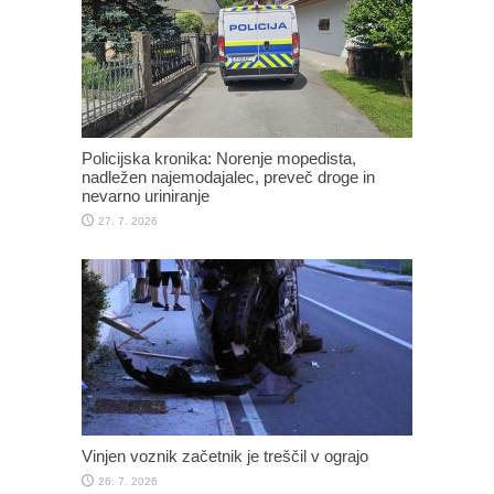
Policijska kronika: Norenje mopedista,
nadležen najemodajalec, preveč droge in
nevarno uriniranje
27. 7. 2026
Vinjen voznik začetnik je treščil v ograjo
26. 7. 2026