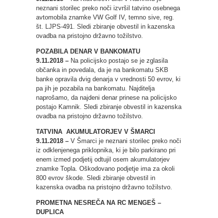
neznani storilec preko noči izvršil tatvino osebnega
avtomobila znamke VW Golf IV, temno sive, reg.
št. LJPS-491. Sledi zbiranje obvestil in kazenska
ovadba na pristojno državno tožilstvo.
POZABILA DENAR V BANKOMATU
9.11.2018 –
Na policijsko postajo se je zglasila
občanka in povedala, da je na bankomatu SKB
banke opravila dvig denarja v vrednosti 50 evrov, ki
pa jih je pozabila na bankomatu. Najditelja
naprošamo, da najdeni denar prinese na policijsko
postajo Kamnik. Sledi zbiranje obvestil in kazenska
ovadba na pristojno državno tožilstvo.
TATVINA AKUMULATORJEV V ŠMARCI
9.11.2018 –
V Šmarci je neznani storilec preko noči
iz odklenjenega priklopnika, ki je bilo parkirano pri
enem izmed podjetij odtujil osem akumulatorjev
znamke Topla. Oškodovano podjetje ima za okoli
800 evrov škode. Sledi zbiranje obvestil in
kazenska ovadba na pristojno državno tožilstvo.
PROMETNA NESREČA NA RC MENGEŠ –
DUPLICA