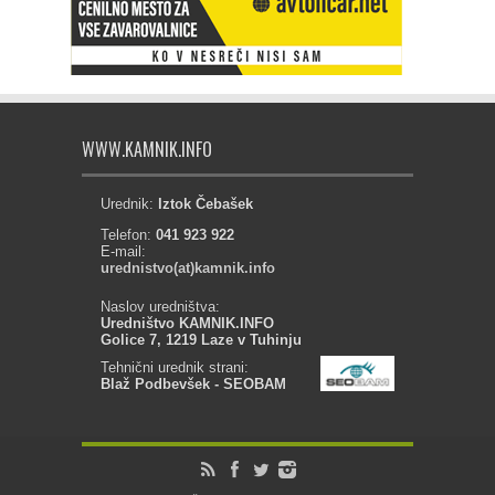
WWW.KAMNIK.INFO
Urednik:
Iztok Čebašek
Telefon:
041 923 922
E-mail:
urednistvo(at)kamnik.info
Naslov uredništva:
Uredništvo KAMNIK.INFO
Golice 7, 1219 Laze v Tuhinju
Tehnični urednik strani:
Blaž Podbevšek - SEOBAM