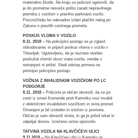
materialno škodo. Na kraju so policisti ugotovili, da
je do prometne nesreče prišlo zaradi nepravilnega
premika z vozilom v pravilno parkirano vozilo.
Povzročitelju bo naknadno izdan plačilni nalog po
Zakonu o pravilih cestnega prometa.
POSKUS VLOMA V VOZILO
8.11. 2018 –
Na policijsko postajo se je zglasil
oškodovanec in prijavil poskus vloma v vozilo v
Trbovljah. Ugotovljeno, da je neznani storilec
poskušal vlomiti skozi vrata vozila, vendar v
notranjost ni prišel. Sledi odstop primera na
pristojno policijsko postajo.
VOŽNJA Z INVALIDSKIM VOZIČKOM PO LC
PODGORJE
8.11. 2018 –
Policiste je občan obvestil, da se po
cesti iz smeri Komende proti Kamniku vozi invalid
z električnim invalidskim vozičkom in ovira promet.
Omenjeni je bil izsleden in izločen iz prometa.
Občan je sam obvestil očeta, ki ga je prišel iskat in
odpeljal domov. Izrečeno ustno opozorilo.
TATVINA VOZILA NA KLAVČIČEVI ULICI
9.11.2018 –
Na Klavčičevi ulici v Kamniku je