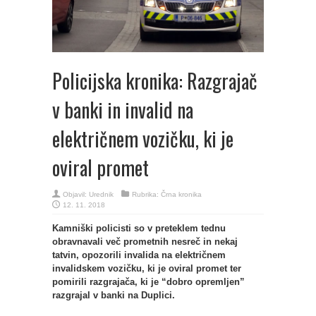
Policijska kronika: Razgrajač
v banki in invalid na
električnem vozičku, ki je
oviral promet
Objavil:
Urednik
Rubrika:
Črna kronika
12. 11. 2018
Kamniški policisti so v preteklem tednu
obravnavali več prometnih nesreč in nekaj
tatvin, opozorili invalida na električnem
invalidskem vozičku, ki je oviral promet ter
pomirili razgrajača, ki je “dobro opremljen”
razgrajal v banki na Duplici.