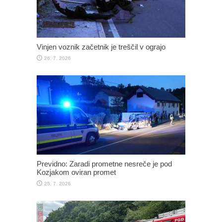
Vinjen voznik začetnik je treščil v ograjo
26. 7. 2026
Previdno: Zaradi prometne nesreče je pod
Kozjakom oviran promet
25. 7. 2026