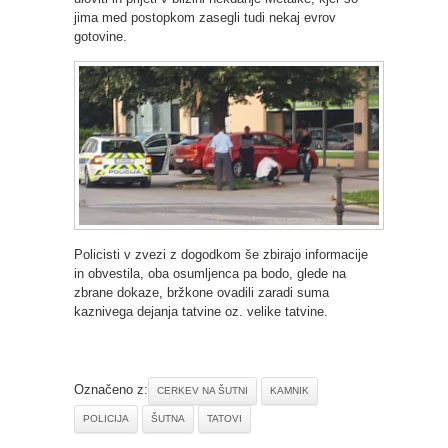
jima med postopkom zasegli tudi nekaj evrov
gotovine.
Policisti v zvezi z dogodkom še zbirajo informacije
in obvestila, oba osumljenca pa bodo, glede na
zbrane dokaze, bržkone ovadili zaradi suma
kaznivega dejanja tatvine oz. velike tatvine.
Označeno z:
CERKEV NA ŠUTNI
KAMNIK
POLICIJA
ŠUTNA
TATOVI