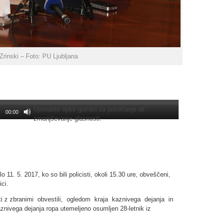
 Zrinski – Foto: PU Ljubljana
Uporabite tipke gor/dol za povečanje ali
00:00
zmanjševanje glasnosti.
11. 5. 2017, ko so bili policisti, okoli 15.30 ure, obveščeni,
ici.
sti z zbranimi obvestili, ogledom kraja kaznivega dejanja in
aznivega dejanja ropa utemeljeno osumljen 28-letnik iz