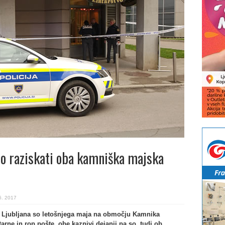
šno raziskati oba kamniška majska
6. 2017
ave Ljubljana so letošnjega maja na območju Kamnika
arne in rop pošte, obe kaznivi dejanji pa so, tudi ob