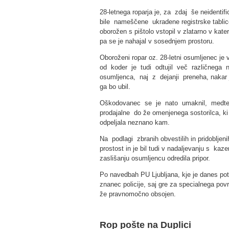
28-letnega roparja je, za zdaj še neidenti
bile nameščene ukradene registrske tablice p
oborožen s pištolo vstopil v zlatarno v kater
pa se je nahajal v sosednjem prostoru.
Oboroženi ropar oz. 28-letni osumljenec je v z
od koder je tudi odtujil več različnega n
osumljenca, naj z dejanji preneha, nakar 
ga bo ubil.
Oškodovanec se je nato umaknil, medtem 
prodajalne do že omenjenega sostorilca, ki g
odpeljala neznano kam.
Na podlagi zbranih obvestilih in pridobljen
prostost in je bil tudi v nadaljevanju s ka
zaslišanju osumljencu odredila pripor.
Po navedbah PU Ljubljana, kje je danes pot
znanec policije, saj gre za specialnega povr
že pravnomočno obsojen.
Rop pošte na Duplici