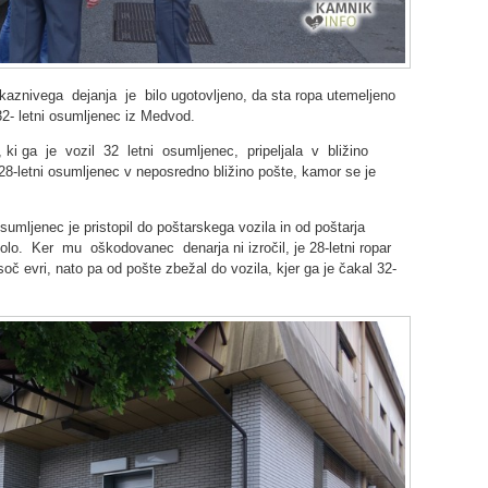
znivega dejanja je bilo ugotovljeno, da sta ropa utemeljeno
32- letni osumljenec iz Medvod.
ki ga je vozil 32 letni osumljenec, pripeljala v bližino
8-letni osumljenec v neposredno bližino pošte, kamor se je
sumljenec je pristopil do poštarskega vozila in od poštarja
štolo. Ker mu oškodovanec denarja ni izročil, je 28-letni ropar
isoč evri, nato pa od pošte zbežal do vozila, kjer ga je čakal 32-