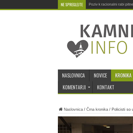
NE SPREGLEJTE
Poziv k racionalni rabi pit
NASLOVNICA
NOVICE
KRONIKA
KOMENTARJI
KONTAKT
Naslovnica
/
Črna kronika
/
Policisti so