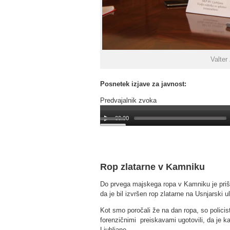
Valter
Posnetek izjave za javnost:
Predvajalnik zvoka
00:00
Rop zlatarne v Kamniku
Do prvega majskega ropa v Kamniku je prišlo 
da je bil izvršen rop zlatarne na Usnjarski ul
Kot smo poročali že na dan ropa, so polici
forenzičnimi preiskavami ugotovili, da je k
Ljubljane.