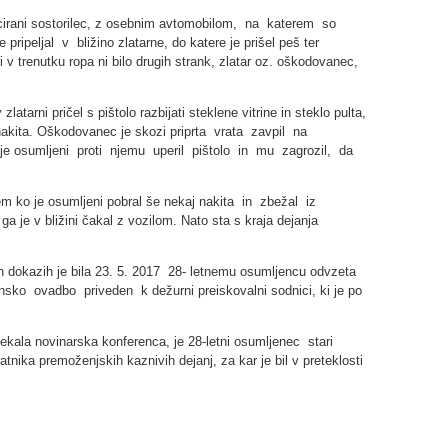
ficirani sostorilec, z osebnim avtomobilom, na katerem so
ripeljal v bližino zlatarne, do katere je prišel peš ter
i v trenutku ropa ni bilo drugih strank, zlatar oz. oškodovanec,
latarni pričel s pištolo razbijati steklene vitrine in steklo pulta,
akita. Oškodovanec je skozi priprta vrata zavpil na
je osumljeni proti njemu uperil pištolo in mu zagrozil, da
ko je osumljeni pobral še nekaj nakita in zbežal iz
a je v bližini čakal z vozilom. Nato sta s kraja dejanja
ih dokazih je bila 23. 5. 2017 28- letnemu osumljencu odvzeta
zensko ovadbo priveden k dežurni preiskovalni sodnici, ki je po
ekala novinarska konferenca, je 28-letni osumljenec stari
atnika premoženjskih kaznivih dejanj, za kar je bil v preteklosti