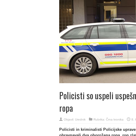
Policisti so uspeli uspe
ropa
Objavil:
Urednik
Rubrika:
Črna kronika
8. 
Policisti in kriminalisti Policijske upr
obravnavali dva oborožena ropa, rop zlat