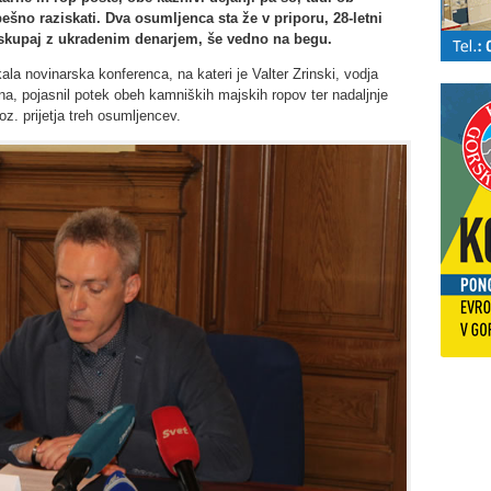
šno raziskati. Dva osumljenca sta že v priporu, 28-letni
, skupaj z ukradenim denarjem, še vedno na begu.
kala novinarska konferenca, na kateri je Valter Zrinski, vodja
na, pojasnil potek obeh kamniških majskih ropov ter nadaljnje
 oz. prijetja treh osumljencev.