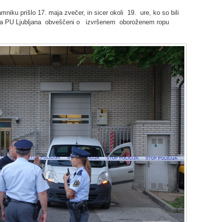
iku prišlo 17. maja zvečer, in sicer okoli 19. ure, ko so bili
ntra PU Ljubljana obveščeni o izvršenem oboroženem ropu