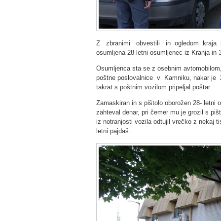
Z zbranimi obvestili in ogledom kraja ka
osumljena 28-letni osumljenec iz Kranja in 
Osumljenca sta se z osebnim avtomobilom, 
poštne poslovalnice v Kamniku, nakar je 2
takrat s poštnim vozilom pripeljal poštar.
Zamaskiran in s pištolo oborožen 28- letni o
zahteval denar, pri čemer mu je grozil s pi
iz notranjosti vozila odtujil vrečko z nekaj t
letni pajdaš.