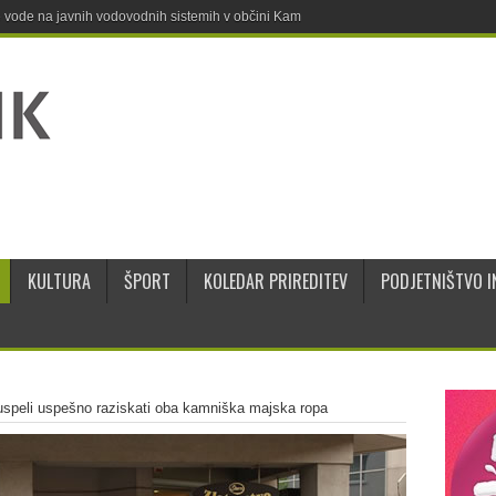
ne vode na javnih vodovodnih sistemih v občini Kamnik
KULTURA
ŠPORT
KOLEDAR PRIREDITEV
PODJETNIŠTVO I
 uspeli uspešno raziskati oba kamniška majska ropa