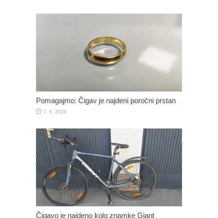
Pomagajmo: Čigav je najdeni poročni prstan
7. 8. 2026
Čigavo je najdeno kolo znamke Giant