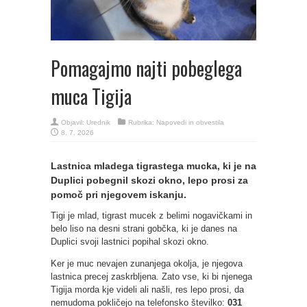
Pomagajmo najti pobeglega
muca Tigija
Objavil:
Urednik
Rubrika:
Napovedi in obvestila
8. 7. 2026
Lastnica mladega tigrastega mucka, ki je na
Duplici pobegnil skozi okno, lepo prosi za
pomoč pri njegovem iskanju.
Tigi je mlad, tigrast mucek z belimi nogavičkami in
belo liso na desni strani gobčka, ki je danes na
Duplici svoji lastnici popihal skozi okno.
Ker je muc nevajen zunanjega okolja, je njegova
lastnica precej zaskrbljena. Zato vse, ki bi njenega
Tigija morda kje videli ali našli, res lepo prosi, da
nemudoma pokličejo na telefonsko številko:
031