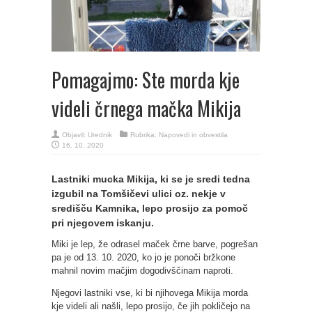
Pomagajmo: Ste morda kje
videli črnega mačka Mikija
Objavil:
Urednik
Rubrika:
Napovedi in obvestila
16. 10. 2020
Lastniki mucka Mikija, ki se je sredi tedna
izgubil na Tomšičevi ulici oz. nekje v
središču Kamnika, lepo prosijo za pomoč
pri njegovem iskanju.
Miki je lep, že odrasel maček črne barve, pogrešan
pa je od 13. 10. 2020, ko jo je ponoči bržkone
mahnil novim mačjim dogodivščinam naproti.
Njegovi lastniki vse, ki bi njihovega Mikija morda
kje videli ali našli, lepo prosijo, če jih pokličejo na