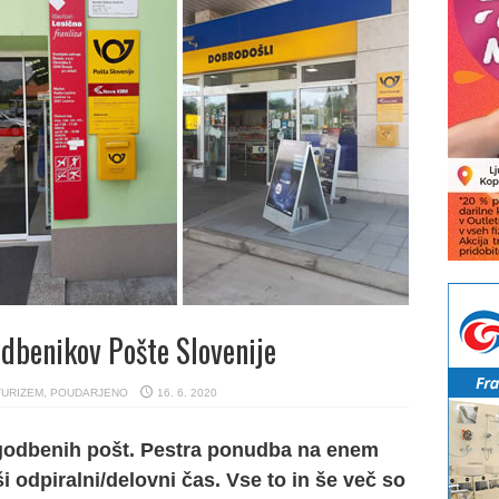
dbenikov Pošte Slovenije
TURIZEM
,
POUDARJENO
16. 6. 2020
ogodbenih pošt. Pestra ponudba na enem
i odpiralni/delovni čas. Vse to in še več so