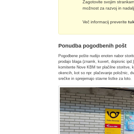
Zagotovite svojim stranka
možnost za razvoj in nadalj
Več informacij preverite
tuk
Ponudba pogodbenih pošt
Pogodbene pošte nudijo enoten nabor storitev
prodajo blaga (znamk, kuvert, dopisnic ipd.
komitente Nove KBM ter plačilne storitve, ki
okencih, kot so npr. plačevanje položnic, d
srečke in sprejemajo stavne listke za loto.