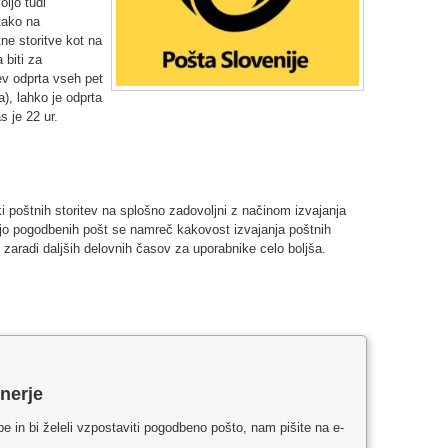
ljo tudi
tako na
e storitve kot na
 biti za
ev odprta vseh pet
), lahko je odprta
s je 22 ur.
 poštnih storitev na splošno zadovoljni z načinom izvajanja
vijo pogodbenih pošt se namreč kakovost izvajanja poštnih
 zaradi daljših delovnih časov za uporabnike celo boljša.
nerje
be in bi želeli vzpostaviti pogodbeno pošto, nam pišite na e-