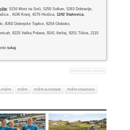
ošte
: 5216 Most na Soči, 5250 Solkan, 5263 Dobravlje,
žica , 4106 Kranj, 4276 Hrušica,
1242 Stahovica
,
ki, 8350 Dolenjske Toplice, 8254 Globoko,
oricah, 9225 Velika Polana, 9241 Veržej, 9251 Tišina, 2115
erite
tukaj
.
 POŠTA
POŠTA
POŠTA SLOVENIJE
POŠTA STAHOVICA