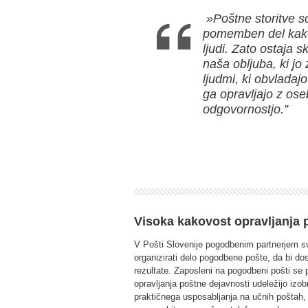
»Poštne storitve s
pomemben del kakov
ljudi. Zato ostaja s
naša obljuba, ki jo
ljudmi, ki obvladajo
ga opravljajo z os
odgovornostjo.”
Visoka kakovost opravljanja p
V Pošti Slovenije pogodbenim partnerjem sv
organizirati delo pogodbene pošte, da bi do
rezultate. Zaposleni na pogodbeni pošti se
opravljanja poštne dejavnosti udeležijo izob
praktičnega usposabljanja na učnih poštah,