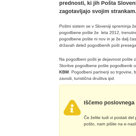
prednosti, ki jih Pošta Sloven
zagotavljajo svojim strankam
Poštni sistem se v Sloveniji spreminja že
pogodbene pošte že leta 2012, trenutno
pogodbene pošte ni nov in je že dalj čas
državah delež pogodbenih pošt presega 9
Na pogodbeni pošti je dejavnost pošte 
Storitve pogodbene pošte pogodbenik o
KBM
. Pogodbeni partnerji so trgovine, b
zavodi, turistična društva ipd.
Iščemo poslovnega p
Če želite tudi vi postati de
pošto, nam pišite na e-nas