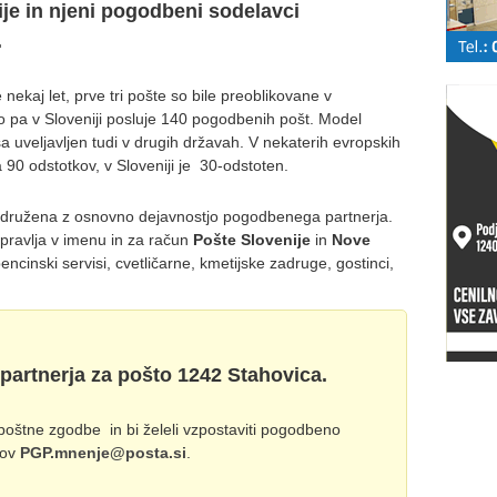
ije in njeni pogodbeni sodelavci
.
 nekaj let, prve tri pošte so bile preoblikovane v
 pa v Sloveniji posluje 140 pogodbenih pošt. Model
a uveljavljen tudi v drugih državah. V nekaterih evropskih
0 odstotkov, v Sloveniji je 30-odstoten.
združena z osnovno dejavnostjo pogodbenega partnerja.
pravlja v imenu in za račun
Pošte Slovenije
in
Nove
encinski servisi, cvetličarne, kmetijske zadruge, gostinci,
artnerja za pošto 1242 Stahovica.
l poštne zgodbe in bi želeli vzpostaviti pogodbeno
lov
PGP.mnenje@posta.si
.