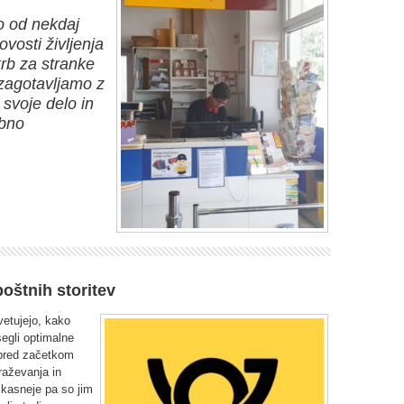
o od nekdaj
osti življenja
krb za stranke
 zagotavljamo z
 svoje delo in
ebno
oštnih storitev
etujejo, kako
segli optimalne
 pred začetkom
raževanja in
 kasneje pa so jim