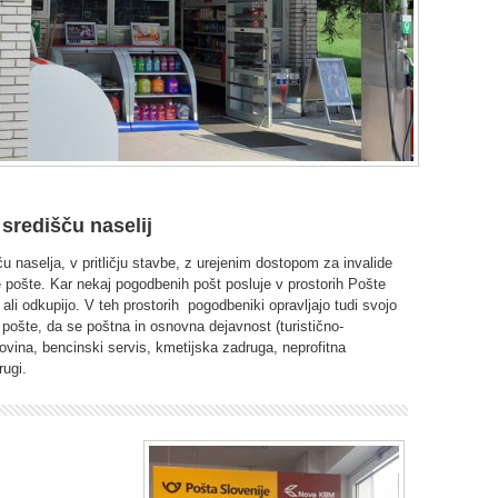
središču naselij
 naselja, v pritličju stavbe, z urejenim dostopom za invalide
e pošte. Kar nekaj pogodbenih pošt posluje v prostorih Pošte
 ali odkupijo. V teh prostorih pogodbeniki opravljajo tudi svojo
pošte, da se poštna in osnovna dejavnost (turistično-
ovina, bencinski servis, kmetijska zadruga, neprofitna
rugi.