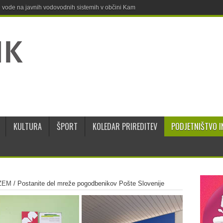
ne vode na javnih vodovodnih sistemih v občini Kamnik
KULTURA
ŠPORT
KOLEDAR PRIREDITEV
PODJETNIŠTVO I
ZEM
/
Postanite del mreže pogodbenikov Pošte Slovenije