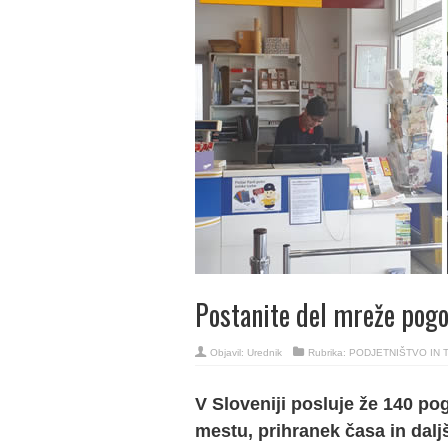
Postanite del mreže pogo
Objavil:
Urednik
Rubrika:
PODJETNIŠTVO IN 
V Sloveniji posluje že 140 p
mestu, prihranek časa in daljš