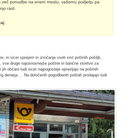
m več ponudbe na enem mestu, vašemu podjetju pa
njo rast.
aj
.
, in sicer sprejem in izročanje vseh vrst poštnih pošiljk,
), vse druge najosnovnejše poštne in bančne storitve za
 jih občani tudi sicer najpogosteje opravljajo na poštnih
vig denarja … Na določenih pogodbenih poštah prodajajo tudi