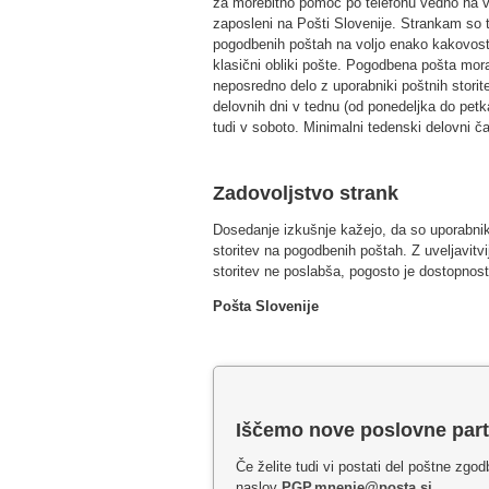
za morebitno pomoč po telefonu vedno na vo
zaposleni na Pošti Slovenije. Strankam so 
pogodbenih poštah na voljo enako kakovostn
klasični obliki pošte. Pogodbena pošta mora
neposredno delo z uporabniki poštnih storit
delovnih dni v tednu (od ponedeljka do petka
tudi v soboto. Minimalni tedenski delovni ča
Zadovoljstvo strank
Dosedanje izkušnje kažejo, da so uporabniki
storitev na pogodbenih poštah. Z uveljavit
storitev ne poslabša, pogosto je dostopnost
Pošta Slovenije
Iščemo nove poslovne part
Če želite tudi vi postati del poštne zgod
naslov
PGP.mnenje@posta.si
.