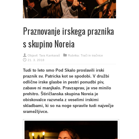
Praznovanje irskega praznika
s skupino Noreia
Objavil:
Tara Kankaraš
Rubrika:
Trači in tračnice
21. 3. 2018
Tudi to leto smo Pod Skalo proslavili irski
praznik sv. Patricka kot se spodobi. V družbi
odlične irske glasbe in pestri ponudbi piv,
zabave ni manjkalo. Pravzaprav, je vse minilo
prehitro. Štiričlanska skupina Noreia je
obiskovalce razvnela z veselimi irskimi
skladbami, ki so na noge spravile tudi največje
sramežljivce.