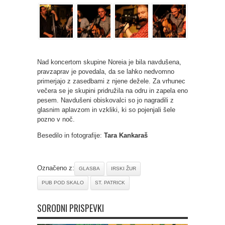
Nad koncertom skupine Noreia je bila navdušena,
pravzaprav je povedala, da se lahko nedvomno
primerjajo z zasedbami z njene dežele. Za vrhunec
večera se je skupini pridružila na odru in zapela eno
pesem. Navdušeni obiskovalci so jo nagradili z
glasnim aplavzom in vzkliki, ki so pojenjali šele
pozno v noč.
Besedilo in fotografije:
Tara Kankaraš
Označeno z:
GLASBA
IRSKI ŽUR
PUB POD SKALO
ST. PATRICK
SORODNI PRISPEVKI