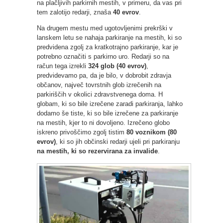
na plačljivih parkirnih mestih, v primeru, da vas pri
tem zalotijo redarji, znaša
40 evrov
.
Na drugem mestu med ugotovljenimi prekrški v
lanskem letu se nahaja parkiranje na mestih, ki so
predvidena zgolj za kratkotrajno parkiranje, kar je
potrebno označiti s parkirno uro. Redarji so na
račun tega izrekli
324 glob (40 evrov)
,
predvidevamo pa, da je bilo, v dobrobit zdravja
občanov, največ tovrstnih glob izrečenih na
parkiriščih v okolici zdravstvenega doma. H
globam, ki so bile izrečene zaradi parkiranja, lahko
dodamo še tiste, ki so bile izrečene za parkiranje
na mestih, kjer to ni dovoljeno. Izrečeno globo
iskreno privoščimo zgolj tistim
80 voznikom (80
evrov)
, ki so jih občinski redarji ujeli pri parkiranju
na mestih, ki so rezervirana za invalide
.