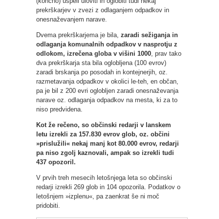
(končno) uspeli uloviti in oglobiti tudi nekaj
prekrškarjev v zvezi z odlaganjem odpadkov in
onesnaževanjem narave.
Dvema prekrškarjema je bila,
zaradi sežiganja in
odlaganja komunalnih odpadkov v nasprotju z
odlokom, izrečena globa v višini 1000
, prav tako
dva prekrškarja sta bila oglobljena (100 evrov)
zaradi brskanja po posodah in kontejnerjih, oz.
razmetavanja odpadkov v okolici le-teh, en občan,
pa je bil z 200 evri oglobljen zaradi onesnaževanja
narave oz. odlaganja odpadkov na mesta, ki za to
niso predvidena.
Kot že rečeno, so občinski redarji v lanskem
letu izrekli za 157.830 evrov glob, oz. občini
»prislužili« nekaj manj kot 80.000 evrov, redarji
pa niso zgolj kaznovali, ampak so izrekli tudi
437 opozoril.
V prvih treh mesecih letošnjega leta so občinski
redarji izrekli 269 glob in 104 opozorila. Podatkov o
letošnjem »izplenu«, pa zaenkrat še ni moč
pridobiti.