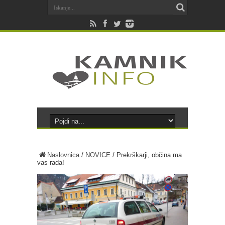
Naslovnica
/
NOVICE
/
Prekrškarji, občina ma
vas rada!