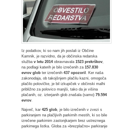
Iz podatkov, ki so nam jih poslali iz Občine
Kamnik, je razvidno, da je občinska redarska
služba
v letu 2014
obravnavala
1523 prekrškov
,
na podlagi katerih je bilo izrečenih za
157.830
evrov glob
ter izrečenih
437 opozoril
. Ker naša
zakonodaja, ob takojšnjem plačilu kazni, omogoča
plačilo polovičke, je bil izkupiček v občinski malhi
približno za polovico manjši, tako da je višina
plačanih, oz. izterjanih glob znašala (samo)
79.594
evrov
.
Največ, kar
425 glob
, je bilo izrečenih v zvezi s
parkiranjem na plačljivih parkirnih mestih, ki so bile
izrečene parkirnim zastonjkarjem brez ustreznega
parkirnega listka. Globa za »brezplačno« parkiranje