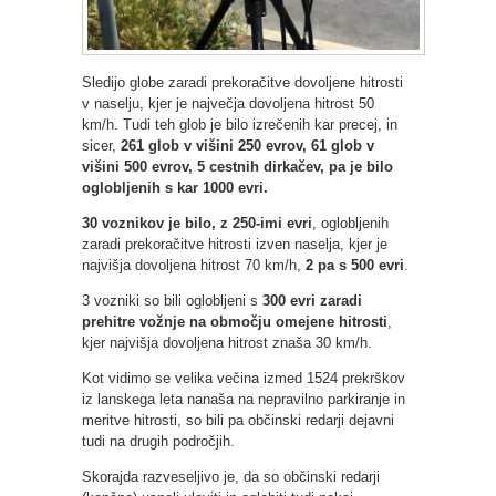
Sledijo globe zaradi prekoračitve dovoljene hitrosti
v naselju, kjer je največja dovoljena hitrost 50
km/h. Tudi teh glob je bilo izrečenih kar precej, in
sicer,
261 glob v višini 250 evrov, 61 glob v
višini 500 evrov, 5 cestnih dirkačev, pa je bilo
oglobljenih s kar 1000 evri.
30 voznikov je bilo, z 250-imi evri
, oglobljenih
zaradi prekoračitve hitrosti izven naselja, kjer je
najvišja dovoljena hitrost 70 km/h,
2 pa s 500 evri
.
3 vozniki so bili oglobljeni s
300 evri zaradi
prehitre vožnje na območju omejene hitrosti
,
kjer najvišja dovoljena hitrost znaša 30 km/h.
Kot vidimo se velika večina izmed 1524 prekrškov
iz lanskega leta nanaša na nepravilno parkiranje in
meritve hitrosti, so bili pa občinski redarji dejavni
tudi na drugih področjih.
Skorajda razveseljivo je, da so občinski redarji