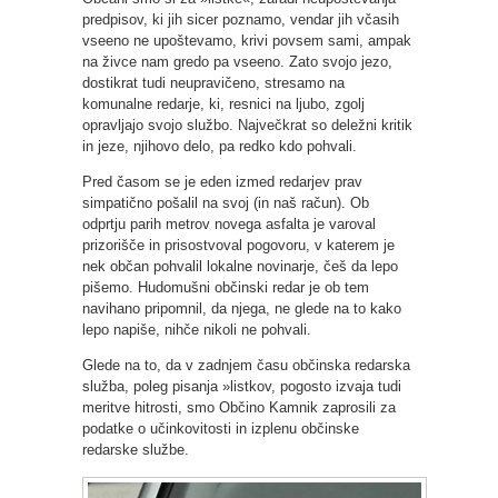
predpisov, ki jih sicer poznamo, vendar jih včasih
vseeno ne upoštevamo, krivi povsem sami, ampak
na živce nam gredo pa vseeno. Zato svojo jezo,
dostikrat tudi neupravičeno, stresamo na
komunalne redarje, ki, resnici na ljubo, zgolj
opravljajo svojo službo. Največkrat so deležni kritik
in jeze, njihovo delo, pa redko kdo pohvali.
Pred časom se je eden izmed redarjev prav
simpatično pošalil na svoj (in naš račun). Ob
odprtju parih metrov novega asfalta je varoval
prizorišče in prisostvoval pogovoru, v katerem je
nek občan pohvalil lokalne novinarje, češ da lepo
pišemo. Hudomušni občinski redar je ob tem
navihano pripomnil, da njega, ne glede na to kako
lepo napiše, nihče nikoli ne pohvali.
Glede na to, da v zadnjem času občinska redarska
služba, poleg pisanja »listkov, pogosto izvaja tudi
meritve hitrosti, smo Občino Kamnik zaprosili za
podatke o učinkovitosti in izplenu občinske
redarske službe.