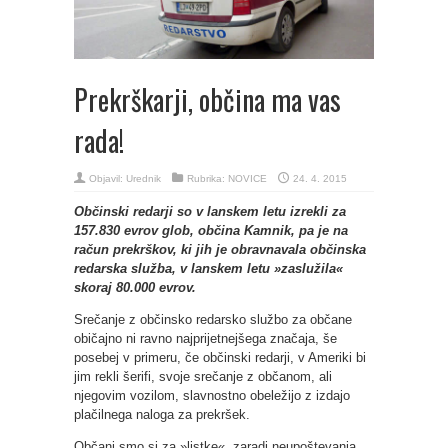
Prekrškarji, občina ma vas
rada!
Objavil:
Urednik
Rubrika:
NOVICE
24. 4. 2015
Občinski redarji so v lanskem letu izrekli za
157.830 evrov glob, občina Kamnik, pa je na
račun prekrškov, ki jih je obravnavala občinska
redarska služba, v lanskem letu »zaslužila«
skoraj 80.000 evrov.
Srečanje z občinsko redarsko službo za občane
običajno ni ravno najprijetnejšega značaja, še
posebej v primeru, če občinski redarji, v Ameriki bi
jim rekli šerifi, svoje srečanje z občanom, ali
njegovim vozilom, slavnostno obeležijo z izdajo
plačilnega naloga za prekršek.
Občani smo si za »listke«, zaradi neupoštevanja