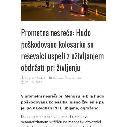
Prometna nesreča: Hudo
poškodovano kolesarko so
reševalci uspeli z oživljanjem
obdržati pri življenju
Objavil:
Urednik
Rubrika:
Črna kronika
25. 10. 2020
V prometni nesreči pri Mengšu je bila hudo
poškodovana kolesarka, njeno življenje pa
je, po navedbah PU Ljubljana, ogroženo.
Danes pozno popoldan, okoli 17:30, je v
semaforiziranem križišču na mengeški obvoznici