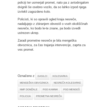
policiji ter usmerjali promet, nato pa z avtodvigalom
dvignili še osebno vozilo, da so lahko izpod njega
izvlekli zagozdeno kolo.
Policisti, ki so opravili ogled kraja nesreče,
nadaljujejo z zbiranjem obvestil o vseh okoliščinah
nesreče, ko bodo le-te znane, pa bodo izvedli
ustrezen ukrep.
Zaradi prometne nesreče je bila mengeška
obvoznica, za čas trajanja intervencije, zaprta za
ves promet.
Označeno z:
GASILCI
KOLESARKA
MENGEŠKA OBVOZNICA
NESREČA KOLESARKE
NMP DOMŽALE
PGD KAMNIK
PGD MENGEŠ
POLICIJA
PROMETNA NESREČA