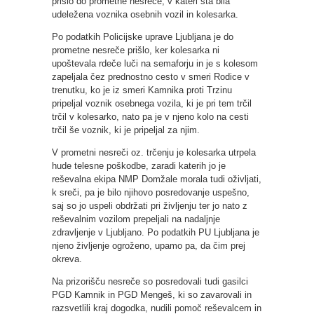
prišlo do prometne nesreče, v kateri sta bila
udeležena voznika osebnih vozil in kolesarka.
Po podatkih Policijske uprave Ljubljana je do
prometne nesreče prišlo, ker kolesarka ni
upoštevala rdeče luči na semaforju in je s kolesom
zapeljala čez prednostno cesto v smeri Rodice v
trenutku, ko je iz smeri Kamnika proti Trzinu
pripeljal voznik osebnega vozila, ki je pri tem trčil
trčil v kolesarko, nato pa je v njeno kolo na cesti
trčil še voznik, ki je pripeljal za njim.
V prometni nesreči oz. trčenju je kolesarka utrpela
hude telesne poškodbe, zaradi katerih jo je
reševalna ekipa NMP Domžale morala tudi oživljati,
k sreči, pa je bilo njihovo posredovanje uspešno,
saj so jo uspeli obdržati pri življenju ter jo nato z
reševalnim vozilom prepeljali na nadaljnje
zdravljenje v Ljubljano. Po podatkih PU Ljubljana je
njeno življenje ogroženo, upamo pa, da čim prej
okreva.
Na prizorišču nesreče so posredovali tudi gasilci
PGD Kamnik in PGD Mengeš, ki so zavarovali in
razsvetlili kraj dogodka, nudili pomoč reševalcem in