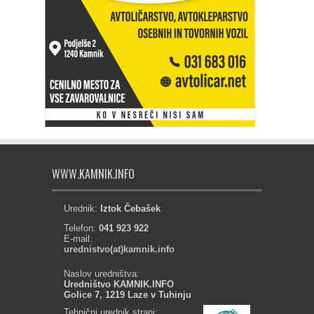
WWW.KAMNIK.INFO
Urednik:
Iztok Čebašek
Telefon:
041 923 922
E-mail:
urednistvo(at)kamnik.info
Naslov uredništva:
Uredništvo KAMNIK.INFO
Golice 7, 1219 Laze v Tuhinju
Tehnični urednik strani: