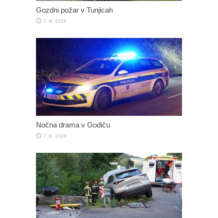
Gozdni požar v Tunjicah
7. 8. 2026
Nočna drama v Godiču
7. 8. 2026