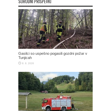
SORODNI PRISPEVKI
Gasilci so uspešno pogasili gozdni požar v
Tunjicah
8. 8. 2026