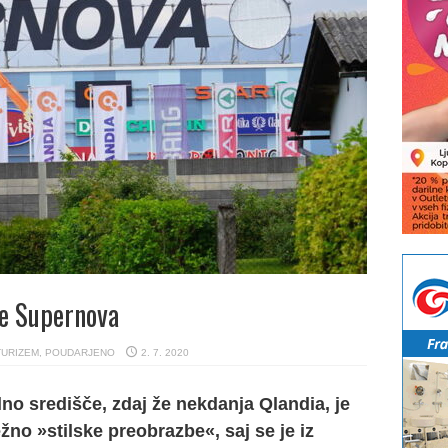
 je Supernova
TURIZEM
,
POUDARJENO
2. 7. 2020
o središče, zdaj že nekdanja Qlandia, je
žno »stilske preobrazbe«, saj se je iz