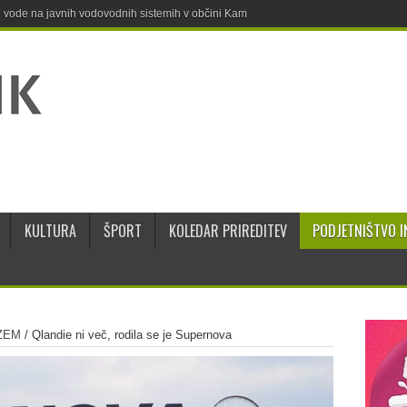
ne vode na javnih vodovodnih sistemih v občini Kamnik
KULTURA
ŠPORT
KOLEDAR PRIREDITEV
PODJETNIŠTVO I
ZEM
/
Qlandie ni več, rodila se je Supernova