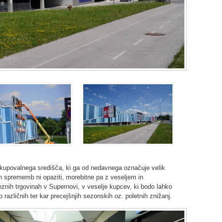
upovalnega središča, ki ga od nedavnega označuje velik
ih sprememb ni opaziti, morebitne pa z veseljem in
nih trgovinah v Supernovi, v veselje kupcev, ki bodo lahko
ip različnih ter kar precejšnjih sezonskih oz. poletnih znižanj.