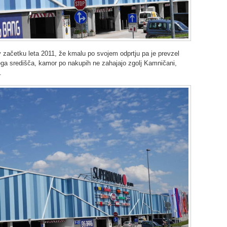
v začetku leta 2011, že kmalu po svojem odprtju pa je prevzel
a središča, kamor po nakupih ne zahajajo zgolj Kamničani,
.