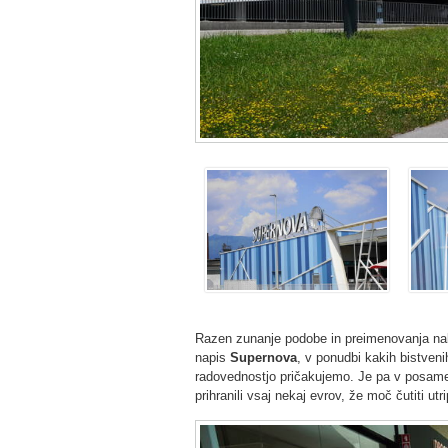
Razen zunanje podobe in preimenovanja nak
napis
Supernova
, v ponudbi kakih bistven
radovednostjo pričakujemo. Je pa v posamez
prihranili vsaj nekaj evrov, že moč čutiti utr