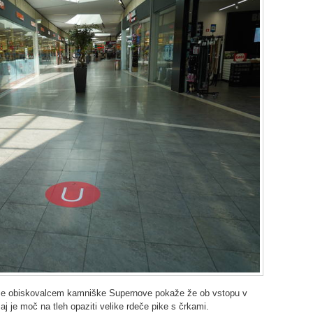
, se obiskovalcem kamniške Supernove pokaže že ob vstopu v
 je moč na tleh opaziti velike rdeče pike s črkami.