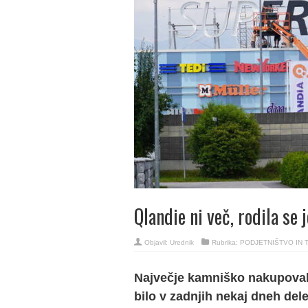
Qlandie ni več, rodila se
Objavil:
Urednik
Rubrika:
PODJETNIŠTVO IN 
Največje kamniško nakupovaln
bilo v zadnjih nekaj dneh dele