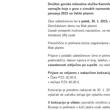
Društvo gorska reševalna služba Kamnik,
varnejše hoje v gore v zimskih razmerah
januarja 2015
na Veliki planini
.
Zbor udeležencev bo
v petek, 30. 1. 2015, 
Domžalskem domu na Mali planini.
Zaradi omejenih možnosti nastanitve, se te
štirideset (40) oseb.
Prenočišče in prehrana bosta zagotovljena
Mali planini.
Prijave s podatki udeležencev (ime in priim
prebivališča, datum rojstva in kraj, telefon
zasedenosti izključno po e-pošti
, na nas
Prijave so veljavne z nakazilom kotizacij
• Člani PZS 20,00 €,
• nečlani PZS 40,00 €.
Kotizacijo je potrebno nakazati do 30. 1. 
vplačati ob začetku tečaja (pri vplačilu mor
V kotizacijo je všteto:
povračilo stroškov pr
Bivanje in prehrano v koči plača vsak ude