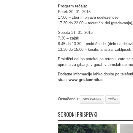
Program tečaja:
Petek 30. 01. 2015
17.00 – zbor in prijava udeležencev
17.30 do 22.00 – teoretični del (predavanja)
Sobota 31. 01. 2015
7.30 – zajtrk
8.45 do 13.30 – praktični del (delo na delovi
13.30 do 15.00 – kosilo, analiza, zaključek 
Praktični del bo potekal na terenu, zato se
oprema za gibanje v gorah v zimskih razmera
Dodatne informacije lahko dobite po telefoni
strani
www.grs-kamnik.si
.
Označeno z:
GRS KAMNIK
TEČAJ
SORODNI PRISPEVKI