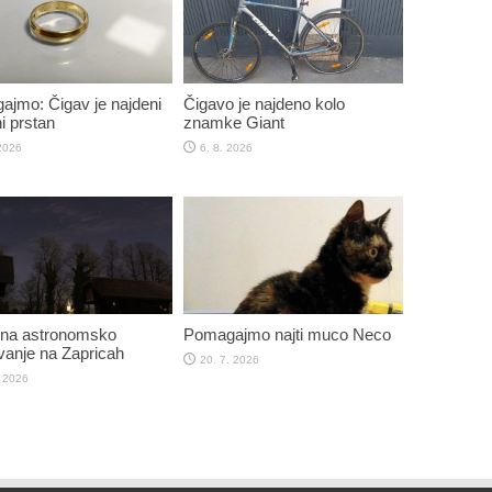
jmo: Čigav je najdeni
Čigavo je najdeno kolo
i prstan
znamke Giant
 2026
6. 8. 2026
 na astronomsko
Pomagajmo najti muco Neco
anje na Zapricah
20. 7. 2026
. 2026