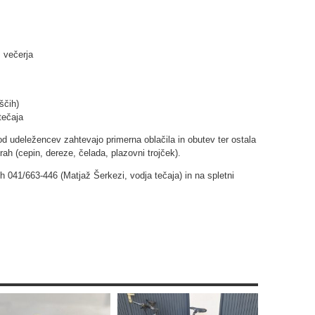
, večerja
ščih)
tečaja
 od udeležencev zahtevajo primerna oblačila in obutev ter ostala
h (cepin, dereze, čelada, plazovni trojček).
h 041/663-446 (Matjaž Šerkezi, vodja tečaja) in na spletni