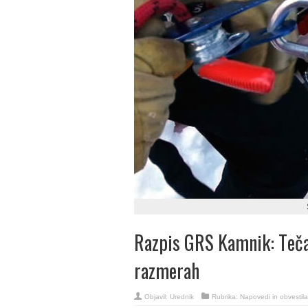
Razpis GRS Kamnik: Tečaj
razmerah
Objavil:
Urednik
Rubrika:
Napovedi in obvestila