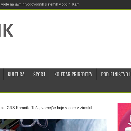
ne vode na javnih vodovodnih sistemih v občini Kamnik
KULTURA
ŠPORT
KOLEDAR PRIREDITEV
PODJETNIŠTVO I
pis GRS Kamnik: Tečaj varnejše hoje v gore v zimskih