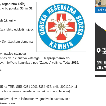
 organizira Tečaj
, ki bo potekal
30. in 31.
ob 17. uri
v
čaja lahko udeleži največ
 v
Domžalskem domu
na
ek, naslov stalnega
, e-naslov in članstvo katerega PD)
sprejemamo do
lov:
info@grs-kamnik.si
, pod “Zadevo” vpišite:
Tečaj 2015
.
e:
2015 na TRR: SI56 0231 2003 5354 472, sklic 30012014 ali
ata biti obvezno navedena priimek in ime vplačnika).
edavateljev in inštruktorjev, gradivo in zavarovanje.
leženec sam.