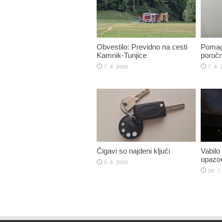
Obvestilo: Previdno na cesti
Pomaga
Kamnik-Tunjice
poročn
7. 8. 2026
7. 8.
Čigavi so najdeni ključi
Vabilo
opazov
5. 8. 2026
29. 7