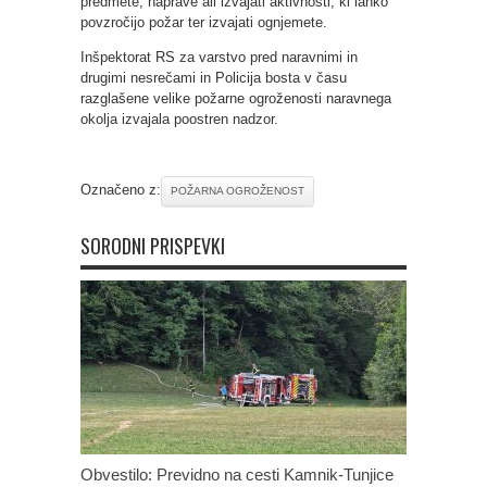
predmete, naprave ali izvajati aktivnosti, ki lahko
povzročijo požar ter izvajati ognjemete.
Inšpektorat RS za varstvo pred naravnimi in
drugimi nesrečami in Policija bosta v času
razglašene velike požarne ogroženosti naravnega
okolja izvajala poostren nadzor.
Označeno z:
POŽARNA OGROŽENOST
SORODNI PRISPEVKI
Obvestilo: Previdno na cesti Kamnik-Tunjice