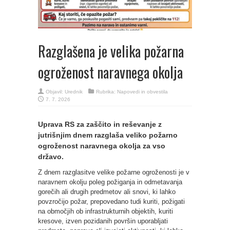
Razglašena je velika požarna
ogroženost naravnega okolja
Objavil:
Urednik
Rubrika:
Napovedi in obvestila
7. 7. 2026
Uprava RS za zaščito in reševanje z
jutrišnjim dnem razglaša veliko požarno
ogroženost naravnega okolja za vso
državo.
Z dnem razglasitve velike požarne ogroženosti je v
naravnem okolju poleg požiganja in odmetavanja
gorečih ali drugih predmetov ali snovi, ki lahko
povzročijo požar, prepovedano tudi kuriti, požigati
na območjih ob infrastrukturnih objektih, kuriti
kresove, izven pozidanih površin uporabljati