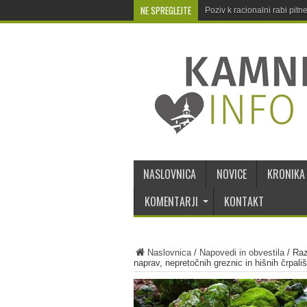
NE SPREGLEJTE
Poziv k racionalni rabi pit
NASLOVNICA
NOVICE
KRONIKA
KOMENTARJI
KONTAKT
Naslovnica
/
Napovedi in obvestila
/
Raz
naprav, nepretočnih greznic in hišnih črpa