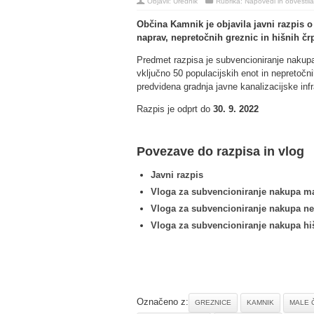
Objavil:
Urednik
Rubrika:
Napovedi in obvestila
Občina Kamnik je objavila javni razpis 
naprav, nepretočnih greznic in hišnih č
Predmet razpisa je subvencioniranje nakupa
vključno 50 populacijskih enot in nepretočn
predvidena gradnja javne kanalizacijske infr
Razpis je odprt do
30. 9. 2022
Povezave do razpisa in vlog
Javni razpis
Vloga za subvencioniranje nakupa ma
Vloga za subvencioniranje nakupa ne
Vloga za subvencioniranje nakupa hi
Označeno z:
GREZNICE
KAMNIK
MALE 