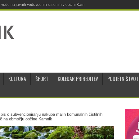
ne vode na javnih vodovodnih sistemih v občini Kamnik
KULTURA
ŠPORT
KOLEDAR PRIREDITEV
PODJETNIŠTVO I
pis o subvencioniranju nakupa malih komunalnih čistilnih
lišč na območju občine Kamnik