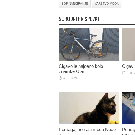
SOFINANCIRANJE
VARSTVO VODA
SORODNI PRISPEVKI
Čigavo je najdeno kolo
Čigavi 
znamke Giant
5. 8.
6. 8. 2026
Pomagajmo najti muco Neco
Pomaga
muca T