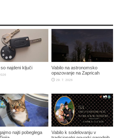
so najdeni ključi
Vabilo na astronomsko
opazovanje na Zapricah
 2026
29. 7. 2026
jmo najti pobeglega
Vabilo k sodelovanju v
igija
tradicionalni povorki narodnih