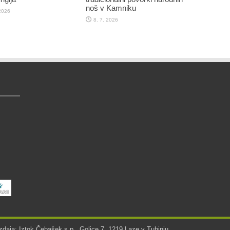
noš v Kamniku
 2026
8. 7. 2026
zdaja: Iztok Čebašek s.p., Golice 7, 1219 Laze v Tuhinju