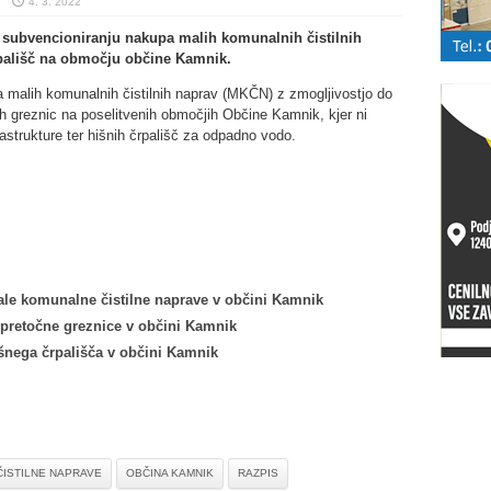
4. 3. 2022
o subvencioniranju nakupa malih komunalnih čistilnih
rpališč na območju občine Kamnik.
 malih komunalnih čistilnih naprav (MKČN) z zmogljivostjo do
ih greznic na poselitvenih območjih Občine Kamnik, kjer ni
astrukture ter hišnih črpališč za odpadno vodo.
le komunalne čistilne naprave v občini Kamnik
pretočne greznice v občini Kamnik
šnega črpališča v občini Kamnik
ČISTILNE NAPRAVE
OBČINA KAMNIK
RAZPIS