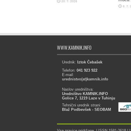
20. 7. 2026
8. 7.
WWW.KAMNIK.INFO
Urednik:
Iztok Čebašek
Telefon:
041 923 922
E-mail:
urednistvo(at)kamnik.info
Naslov uredništva:
Uredništvo KAMNIK.INFO
Golice 7, 1219 Laze v Tuhinju
Tehnični urednik strani:
Blaž Podbevšek - SEOBAM
Vse pravice pridržane. | ISSN 1581-2618 | I