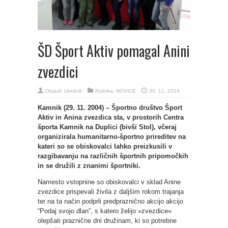
ŠD Šport Aktiv pomagal Anini
zvezdici
Objavil:
Urednik
Rubrika:
NOVICE
30. 11. 2014
Kamnik (29. 11. 2004) – Športno društvo Šport
Aktiv in Anina zvezdica sta, v prostorih Centra
športa Kamnik na Duplici (bivši Stol), včeraj
organizirala humanitarno-športno prireditev na
kateri so se obiskovalci lahko preizkusili v
razgibavanju na različnih športnih pripomočkih
in se družili z znanimi športniki.
Namesto vstopnine so obiskovalci v sklad Anine
zvezdice prispevali živila z daljšim rokom trajanja
ter na ta način podprli predpraznično akcijo akcijo
“Podaj svojo dlan”, s katero želijo »zvezdice«
olepšati praznične dni družinam, ki so potrebne