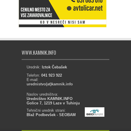
WWW.KAMNIK.INFO
Urednik:
Iztok Čebašek
Telefon:
041 923 922
E-mail:
urednistvo(at)kamnik.info
Naslov uredništva:
Uredništvo KAMNIK.INFO
Golice 7, 1219 Laze v Tuhinju
Tehnični urednik strani:
Blaž Podbevšek - SEOBAM