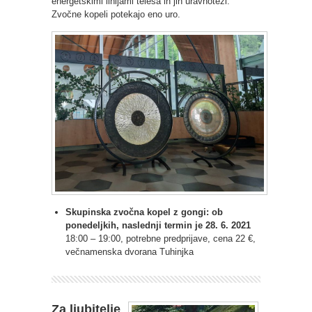
energetskimi linijami telesa in jih uravnoteži.
Zvočne kopeli potekajo eno uro.
Skupinska zvočna kopel z gongi: ob
ponedeljkih, naslednji termin je 28. 6. 2021
18:00 – 19:00, potrebne predprijave, cena 22 €,
večnamenska dvorana Tuhinjka
Za ljubitelje