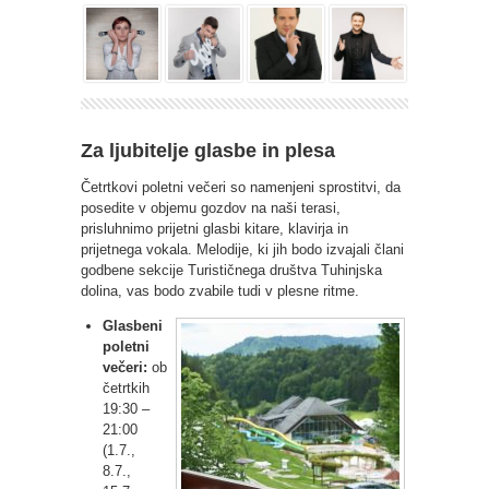
Za ljubitelje glasbe in plesa
Četrtkovi poletni večeri so namenjeni sprostitvi, da
posedite v objemu gozdov na naši terasi,
prisluhnimo prijetni glasbi kitare, klavirja in
prijetnega vokala. Melodije, ki jih bodo izvajali člani
godbene sekcije Turističnega društva Tuhinjska
dolina, vas bodo zvabile tudi v plesne ritme.
Glasbeni
poletni
večeri:
ob
četrtkih
19:30 –
21:00
(1.7.,
8.7.,