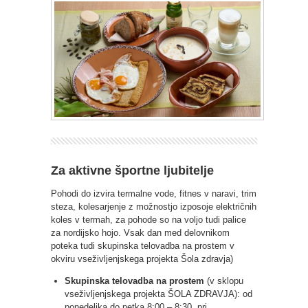
Za aktivne športne ljubitelje
Pohodi do izvira termalne vode, fitnes v naravi, trim
steza, kolesarjenje z možnostjo izposoje električnih
koles v termah, za pohode so na voljo tudi palice
za nordijsko hojo. Vsak dan med delovnikom
poteka tudi skupinska telovadba na prostem v
okviru vseživljenjskega projekta Šola zdravja)
Skupinska telovadba na prostem
(v sklopu
vseživljenjskega projekta ŠOLA ZDRAVJA): od
ponedeljka do petka 8:00 – 8:30, pri