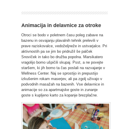
Animacija in delavnice za otroke
Otroci se bodo v poletnem času poleg zabave na
bazenu in osvajanju plavalnih tehnik prelevili v
prave raziskovalce, vedoželjneže in ustvarjalce. Pri
aktivnostih pa se jim bo pridružil še palček
Snoviček in tako bo družba popolna. Marsikatero
vragolijo bomo ušpičili skupaj. Psst, a ne povejte
staršem, ki jih bomo ta čas poslali na razvajanje v
Wellness Center. Naj se sprostijo in prepustijo
izkušenim rokam maserjev, ali pa zgolj uživajo v
podvodnih masažah na bazenih. Vse delavnice in
animacije so za apartmajske goste in zunanje
goste s kupljeno karto za kopanje brezplačne.