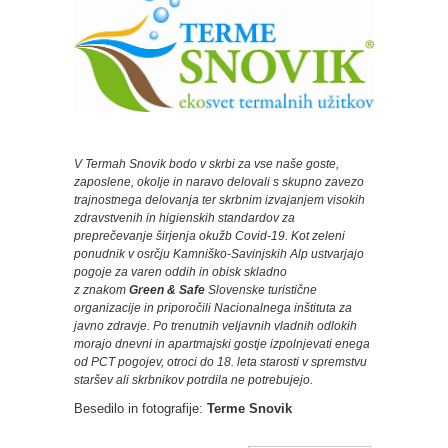
V Termah Snovik bodo v skrbi za vse naše goste,
zaposlene, okolje in naravo delovali s skupno zavezo
trajnostnega delovanja ter skrbnim izvajanjem visokih
zdravstvenih in higienskih standardov za
preprečevanje širjenja okužb Covid-19. Kot zeleni
ponudnik v osrčju Kamniško-Savinjskih Alp ustvarjajo
pogoje za varen oddih in obisk skladno
z znakom
Green & Safe
Slovenske turistične
organizacije in priporočili Nacionalnega inštituta za
javno zdravje. Po trenutnih veljavnih vladnih odlokih
morajo dnevni in apartmajski gostje izpolnjevati enega
od PCT pogojev, otroci do 18. leta starosti v spremstvu
staršev ali skrbnikov potrdila ne potrebujejo.
Besedilo in fotografije:
Terme Snovik