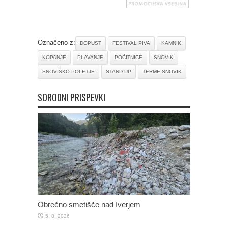
Označeno z:
DOPUST
FESTIVAL PIVA
KAMNIK
KOPANJE
PLAVANJE
POČITNICE
SNOVIK
SNOVIŠKO POLETJE
STAND UP
TERME SNOVIK
SORODNI PRISPEVKI
Obrečno smetišče nad Iverjem
5. 8. 2026