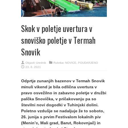
Skok v poletje uvertura v
snoviško poletje v Termah
Snovik
Objavil:
Urednik
Rubrika:
NOVICE
,
POUDARJENO
23. 6. 2021
Odprtje zunanjih bazenov v Termah Snovik
minuli vikend je bila odlična uvertura v
pravo osvežilno in zabavno poletje v družbi
palčka Snovička, v pričakovanju pa so
številni novi dogodki v Tuhinjski dolini.
Poletno vzdušje se nadaljuje že to soboto,
26. junija s prvim Festivalom lokalnih piv
(Menin’c, Mali grad, Barut, Rokovnjač) in