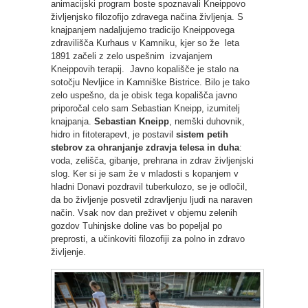
animacijski program boste spoznavali Kneippovo
življenjsko filozofijo zdravega načina življenja. S
knajpanjem nadaljujemo tradicijo Kneippovega
zdravilišča Kurhaus v Kamniku, kjer so že leta
1891 začeli z zelo uspešnim izvajanjem
Kneippovih terapij. Javno kopališče je stalo na
sotočju Nevljice in Kamniške Bistrice. Bilo je tako
zelo uspešno, da je obisk tega kopališča javno
priporočal celo sam Sebastian Kneipp, izumitelj
knajpanja.
Sebastian Kneipp
, nemški duhovnik,
hidro in fitoterapevt, je postavil
sistem petih
stebrov za ohranjanje zdravja telesa in duha
:
voda, zelišča, gibanje, prehrana in zdrav življenjski
slog. Ker si je sam že v mladosti s kopanjem v
hladni Donavi pozdravil tuberkulozo, se je odločil,
da bo življenje posvetil zdravljenju ljudi na naraven
način. Vsak nov dan preživet v objemu zelenih
gozdov Tuhinjske doline vas bo popeljal po
preprosti, a učinkoviti filozofiji za polno in zdravo
življenje.