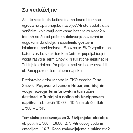
Za vedoželjne
Ali ste vedeli, da kotlovnica na lesno biomaso
ogrevamo apartmajsko naselje? Ali ste vedeli, da s
sončnimi kolektorji ogrevamo bazensko vodo? V
termah so že od pričetka delovanja zavezani in
odgovorni do okolja, zaposlenih, gostov in
lokalnemu prebivalstvu. Spoznajte EKO zgodbo, po
kateri vas bo vsak torek in četrtek popeljal idejni
vodja razvoja Term Snovik in turistične destinacije
Tuhinjska dolina. Po prijetni poti se boste osvežili
ob Kneippovem termalnem napitku.
Predstavitev eko resorta in EKO zgodbe Term
Snovik:
Pogovor z Ivanom Hribarjem, idejnim
vodjo razvoja Term Snovik in turistične
destinacije Tuhinjska dolina ob Kneippovem
napitku
– ob torkih 10:00 – 10:45 in ob četrtkih
17:00 – 17:45
Tematska predavanja za 3. življenjsko obdobje
ob petkih 17:00 – 18:00, 2.7. Piti dovolj vode in
emocijami, 16.7. Koga zadovoljujemo s pridnostjo?,