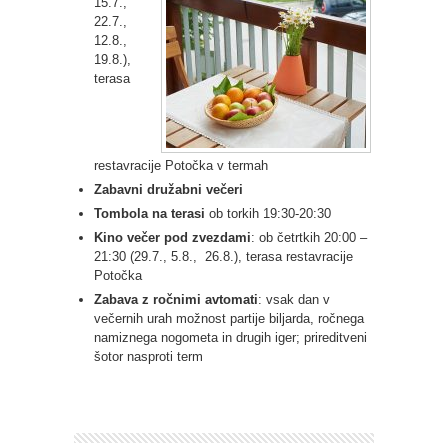
15.7.,
22.7.,
12.8.,
19.8.),
terasa
restavracije Potočka v termah
Zabavni družabni večeri
T
ombola na terasi
ob torkih 19:30-20:30
Kino večer pod zvezdami
: ob četrtkih 20:00 –
21:30 (29.7., 5.8., 26.8.), terasa restavracije
Potočka
Zabava z ročnimi avtomati
: vsak dan v
večernih urah možnost partije biljarda, ročnega
namiznega nogometa in drugih iger; prireditveni
šotor nasproti term