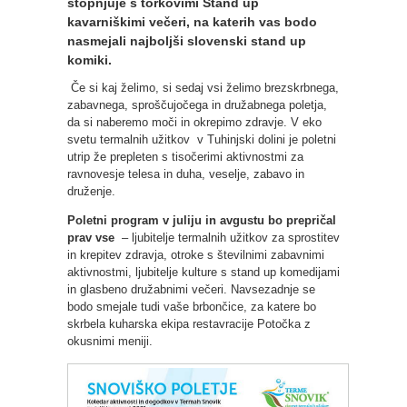
stopnjuje s torkovimi Stand up
kavarniškimi večeri, na katerih vas bodo
nasmejali najboljši slovenski stand up
komiki.
Če si kaj želimo, si sedaj vsi želimo brezskrbnega,
zabavnega, sproščujočega in družabnega poletja,
da si naberemo moči in okrepimo zdravje. V eko
svetu termalnih užitkov v Tuhinjski dolini je poletni
utrip že prepleten s tisočerimi aktivnostmi za
ravnovesje telesa in duha, veselje, zabavo in
druženje.
Poletni program v juliju in avgustu bo prepričal
prav vse
– ljubitelje termalnih užitkov za sprostitev
in krepitev zdravja, otroke s številnimi zabavnimi
aktivnostmi, ljubitelje kulture s stand up komedijami
in glasbeno družabnimi večeri. Navsezadnje se
bodo smejale tudi vaše brbončice, za katere bo
skrbela kuharska ekipa restavracije Potočka z
okusnimi meniji.