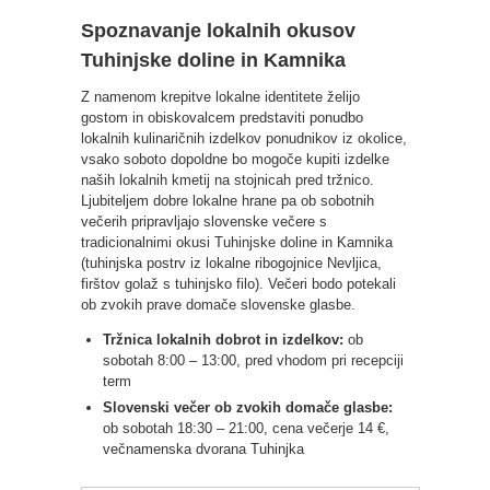
Spoznavanje lokalnih okusov
Tuhinjske doline in Kamnika
Z namenom krepitve lokalne identitete želijo
gostom in obiskovalcem predstaviti ponudbo
lokalnih kulinaričnih izdelkov ponudnikov iz okolice,
vsako soboto dopoldne bo mogoče kupiti izdelke
naših lokalnih kmetij na stojnicah pred tržnico.
Ljubiteljem dobre lokalne hrane pa ob sobotnih
večerih pripravljajo slovenske večere s
tradicionalnimi okusi Tuhinjske doline in Kamnika
(tuhinjska postrv iz lokalne ribogojnice Nevljica,
firštov golaž s tuhinjsko filo). Večeri bodo potekali
ob zvokih prave domače slovenske glasbe.
Tržnica lokalnih dobrot in izdelkov:
ob
sobotah 8:00 – 13:00, pred vhodom pri recepciji
term
Slovenski večer ob zvokih domače glasbe:
ob sobotah 18:30 – 21:00, cena večerje 14 €,
večnamenska dvorana Tuhinjka