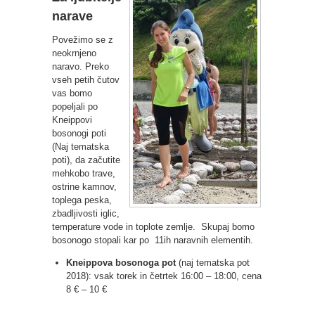
narave
Povežimo se z
neokrnjeno
naravo. Preko
vseh petih čutov
vas bomo
popeljali po
Kneippovi
bosonogi poti
(Naj tematska
poti), da začutite
mehkobo trave,
ostrine kamnov,
toplega peska,
zbadljivosti iglic,
temperature vode in toplote zemlje. Skupaj bomo
bosonogo stopali kar po 11ih naravnih elementih.
Kneippova bosonoga pot
(naj tematska pot
2018): vsak torek in četrtek 16:00 – 18:00, cena
8 € – 10 €