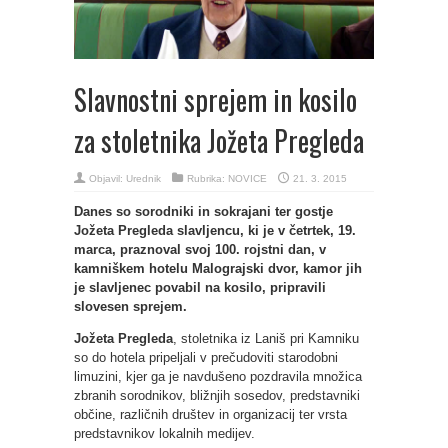
Slavnostni sprejem in kosilo
za stoletnika Jožeta Pregleda
Objavil:
Urednik
Rubrika:
NOVICE
21. 3. 2015
Danes so sorodniki in sokrajani ter gostje
Jožeta Pregleda slavljencu, ki je v četrtek, 19.
marca, praznoval svoj 100. rojstni dan, v
kamniškem hotelu Malograjski dvor, kamor jih
je slavljenec povabil na kosilo, pripravili
slovesen sprejem.
Jožeta Pregleda
, stoletnika iz Laniš pri Kamniku
so do hotela pripeljali v prečudoviti starodobni
limuzini, kjer ga je navdušeno pozdravila množica
zbranih sorodnikov, bližnjih sosedov, predstavniki
občine, različnih društev in organizacij ter vrsta
predstavnikov lokalnih medijev.