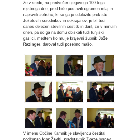
že v sredo, na predvečer njegovega 100-tega
rojstnega dne, pred hišo postavili ogromen mlaj in
napravili »ofreh«, ki se ga je udeležilo prek sto
Jožetovih sorodnikov in sokrajanov, je bil tudi
danes deležen številnih čestitk in daril, že v minulih
dneh, pa so ga na domu obiskali tudi tunjiški
gasilci, medtem ko mu je krajevni župnik
Jože
Razinger
, daroval tudi posebno mašo.
V imenu Občine Kamnik je slavljencu čestital
podžupan
Igor Žavbi
, predstavnik Zveze borcev