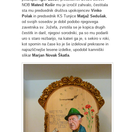
NOB
Matevž Košir
mu je izročil zahvalo, čestitala
sta mu predsednik društva upokojencev
Vinko
Polak
in predsednik KS Tunjice
Matjaž Sedušak
,
od svojih sosedov je dobil podobo njegovega
zavetnika sv. Jožefa, zvrstila se je kopica drugih
čestitk in daril, njegovi sorodniki, pa so mu podarili
uro s staro rezbarijo, na kateri ga je, s sekiro v roki,
kot spomin na čase ko je še izdeloval prekrasne in
najrazličnejše lesene izdelke, upodobil kamniški
slikar
Marjan Novak Škatla
.