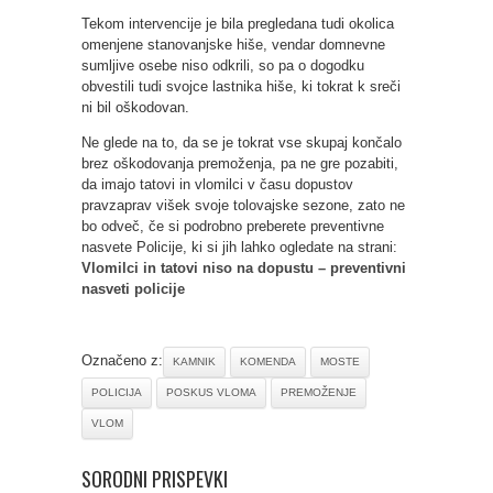
Tekom intervencije je bila pregledana tudi okolica
omenjene stanovanjske hiše, vendar domnevne
sumljive osebe niso odkrili, so pa o dogodku
obvestili tudi svojce lastnika hiše, ki tokrat k sreči
ni bil oškodovan.
Ne glede na to, da se je tokrat vse skupaj končalo
brez oškodovanja premoženja, pa ne gre pozabiti,
da imajo tatovi in vlomilci v času dopustov
pravzaprav višek svoje tolovajske sezone, zato ne
bo odveč, če si podrobno preberete preventivne
nasvete Policije, ki si jih lahko ogledate na strani:
Vlomilci in tatovi niso na dopustu – preventivni
nasveti policije
Označeno z:
KAMNIK
KOMENDA
MOSTE
POLICIJA
POSKUS VLOMA
PREMOŽENJE
VLOM
SORODNI PRISPEVKI