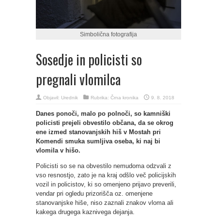
Simbolična fotografija
Sosedje in policisti so
pregnali vlomilca
Objavil:
Urednik
Rubrika:
Črna kronika
9. 8. 2018
Danes ponoči, malo po polnoči, so kamniški
policisti prejeli obvestilo občana, da se okrog
ene izmed stanovanjskih hiš v Mostah pri
Komendi smuka sumljiva oseba, ki naj bi
vlomila v hišo.
Policisti so se na obvestilo nemudoma odzvali z
vso resnostjo, zato je na kraj odšlo več policijskih
vozil in policistov, ki so omenjeno prijavo preverili,
vendar pri ogledu prizorišča oz. omenjene
stanovanjske hiše, niso zaznali znakov vloma ali
kakega drugega kaznivega dejanja.