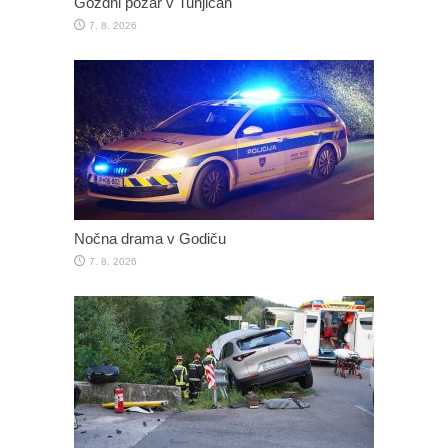
Gozdni požar v Tunjicah
7. 8. 2026
Nočna drama v Godiču
7. 8. 2026