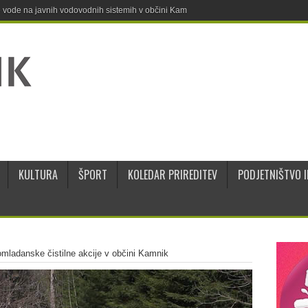
ne vode na javnih vodovodnih sistemih v občini Kamnik
KULTURA
ŠPORT
KOLEDAR PRIREDITEV
PODJETNIŠTVO I
mladanske čistilne akcije v občini Kamnik