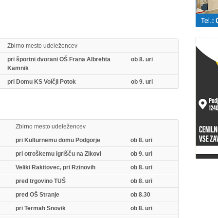
Zbirno mesto udeležencev
pri športni dvorani OŠ Frana Albrehta
ob 8. uri
Kamnik
pri Domu KS Volčji Potok
ob 9. uri
Zbirno mesto udeležencev
pri Kulturnemu domu Podgorje
ob 8. uri
pri otroškemu igrišču na Zikovi
ob 9. uri
Veliki Rakitovec, pri Rzinovih
ob 8. uri
pred trgovino TUŠ
ob 8. uri
pred OŠ Stranje
ob 8.30
pri Termah Snovik
ob 8. uri