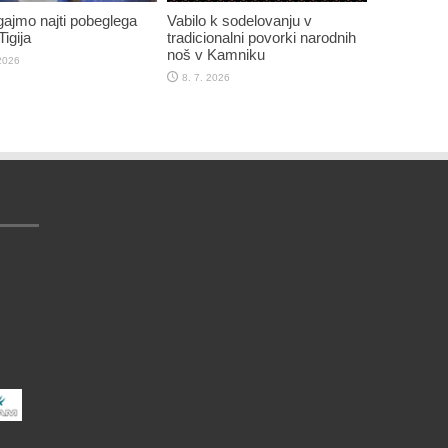
jmo najti pobeglega
Vabilo k sodelovanju v
igija
tradicionalni povorki narodnih
noš v Kamniku
 2026
8. 7. 2026