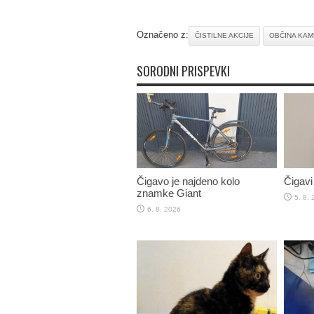
Označeno z:
ČISTILNE AKCIJE
OBČINA KAM
SORODNI PRISPEVKI
Čigavo je najdeno kolo
Čigavi 
znamke Giant
5. 8.
6. 8. 2026