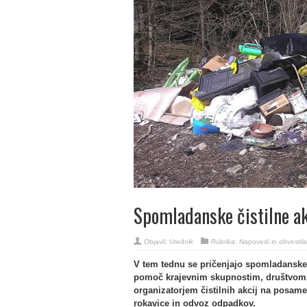
Spomladanske čistilne ak
Objavil:
Urednik
Rubrika:
Napovedi in obvestila
V tem tednu se pričenjajo spomladanske č
pomoč krajevnim skupnostim, društvom,
organizatorjem čistilnih akcij na posame
rokavice in odvoz odpadkov.