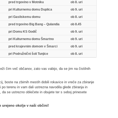
pred trgovino v Motniku
ob 8. uri
pri Kulturnemu domu Duplica
ob 9. uri
pri Gasilskemu domu
ob 8. uri
pred trgovino Big Bang – Qulandia
ob 8.45
pri Domu KS Godič
ob 9. uri
pri Kulturnemu domu Šmartno
ob 9. uri
pred krajevnim domom v Šmarci
ob 9. uri
pri Podružnični šoli Tunjice
ob 8. uri
deleži čim več občanov, zato vas vabijo, da se jim na čistilnih
cij, boste na zbirnih mestih dobili rokavice in vreče za zbiranje
 po terenu in vam dali ustrezna navodila glede zbiranja in
, da se ustrezno oblečete in obujete ter s seboj prinesete
urejeno okolje v naši občini!