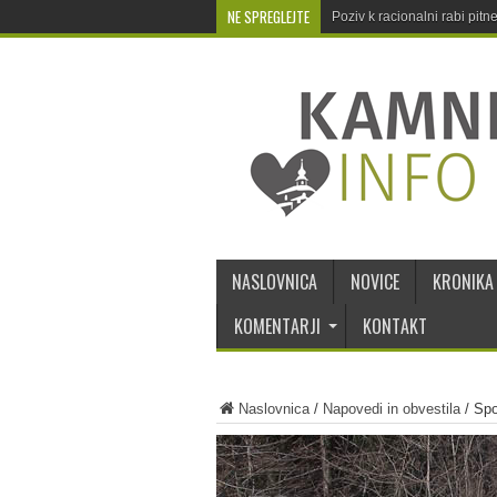
NE SPREGLEJTE
Poziv k racionalni rabi pit
NASLOVNICA
NOVICE
KRONIKA
KOMENTARJI
KONTAKT
Naslovnica
/
Napovedi in obvestila
/
Spo