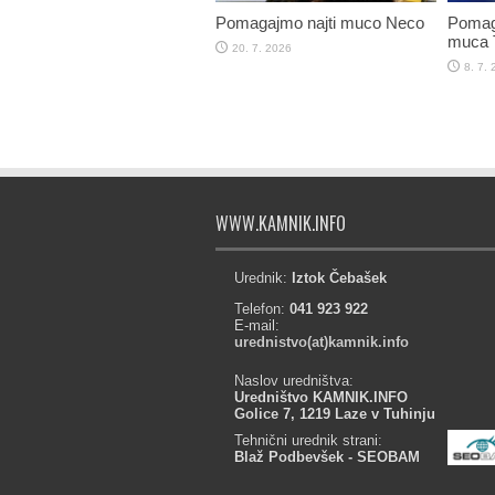
Pomagajmo najti muco Neco
Pomaga
muca T
20. 7. 2026
8. 7.
WWW.KAMNIK.INFO
Urednik:
Iztok Čebašek
Telefon:
041 923 922
E-mail:
urednistvo(at)kamnik.info
Naslov uredništva:
Uredništvo KAMNIK.INFO
Golice 7, 1219 Laze v Tuhinju
Tehnični urednik strani:
Blaž Podbevšek - SEOBAM