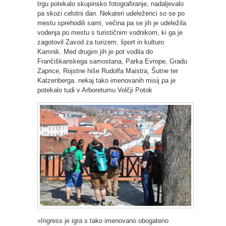
trgu potekalo skupinsko fotografiranje, nadaljevalo
pa skozi celotni dan. Nekateri udeleženci so se po
mestu sprehodili sami, večina pa se jih je udeležila
vodenja po mestu s turističnim vodnikom, ki ga je
zagotovil Zavod za turizem, šport in kulturo
Kamnik. Med drugim jih je pot vodila do
Frančiškanskega samostana, Parka Evrope, Gradu
Zaprice, Rojstne hiše Rudolfa Maistra, Šutne ter
Katzenberga. nekaj tako imenovanih misij pa je
potekalo tudi v Arboretumu Volčji Potok
»Ingress je igra s tako imenovano obogateno