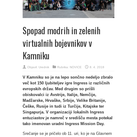
Spopad modrih in zelenih
virtualnih bojevnikov v
Kamniku
Objavil:
Urednik
Rubrika:
NOVICE
8. 4. 2018
V Kamniku so je na lepo sončno nedeljo zbralo
več kot 150 ljubiteljev igre Ingress iz različnih
evropskih držav. Med drugim so prišli
obiskovalci iz Avstrije, Italije, Nemčije,
Madžarske, Hrvaške, Srbije, Velike Britanije,
Češke, Rusije in tudi iz Turčije, Kitajske ter
Singapurja. V organizaciji lokalnih Ingress
entuziastov je namreč v središču mesta potekal
tako imenovan uradni Ingress Mission Day.
Srečanje se je pričelo ob 11. uri, ko je na Glavnem