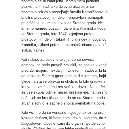
zagotovo še ni zamujena. Morebitnem javnemu
pozivu na »mladinsko delovno akcijo« bi se
zagotovo odzvalo precejšnje število Kamničanov, ki
bi bili s prostovoljnim delom pripravljeni pomagati
pri čiščenju in urejanju okolice Starega gradu. Ne
smemo namreč pozabiti, da je bila Planinska koča
na Starem gradu, leta 1947, zgrajena prav s
prostovoljnim delom takratnih planincev in občanov
Kamnika, njihovi potomci, pa najbrž nismo prav nič
slabši, kajne?
Kot nalašč za delovno akcijo, če se seveda
postopki ne bodo preveč zavlekli, se ponuja vikend
pred 25. majem, nekdanjim Dnevom mladosti, ki bi
ga lahko na Starem gradu proslavili s kresom, kajti
glede na stanje objekta in okolice, bi bilo gradiva in
kuriva za veličasten kres več kot dovolj. No ja, če
se vse skupaj odvije mesec dni kasneje, na Kresno
noč, tudi ne bo nič narobe, da se na Starem gradu
stvari slednjič le začnejo znova premikati na bolje.
Kdo ve, morda se vendarle najde junak oz. junaki
kakega društva, ki bodo zbrali dovolj poguma, da z
blagoslovom Občine Kamnik, organizirajo delovno
akcijo. Občina jim pri tem lahko priskoči na pomoč