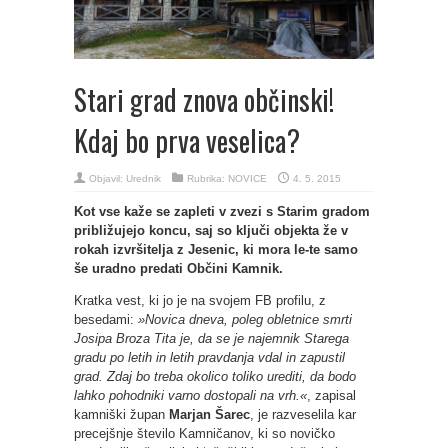
Stari grad znova občinski!
Kdaj bo prva veselica?
Objavil:
Urednik
Rubrika:
NOVICE
4. 5. 2015
Kot vse kaže se zapleti v zvezi s Starim gradom
približujejo koncu, saj so ključi objekta že v
rokah izvršitelja z Jesenic, ki mora le-te samo
še uradno predati Občini Kamnik.
Kratka vest, ki jo je na svojem FB profilu, z
besedami:
»Novica dneva, poleg obletnice smrti
Josipa Broza Tita je, da se je najemnik Starega
gradu po letih in letih pravdanja vdal in zapustil
grad. Zdaj bo treba okolico toliko urediti, da bodo
lahko pohodniki varno dostopali na vrh.«
, zapisal
kamniški župan
Marjan Šarec
, je razveselila kar
precejšnje število Kamničanov, ki so novičko