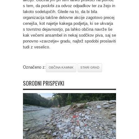
s tem, da poskrbi za odvoz odpadkov ter za žejo in
lakoto sodelujočih. Glede na to, da bi bila
organizacija takšne delovne akcije zagotovo precej
cenejša, kot najetje kakega podjetja, ki se ukvarja
s tovrstno dejavnostjo, pa lahko občina navrže še
kak večerni ansambel in nekaj sodčkov piva, saj se
ponovno »zavzetje« gradu, najbrž spodobi proslaviti
tudi z veselico.
Označeno z:
OBČINA KAMNIK
STARI GRAD
SORODNI PRISPEVKI