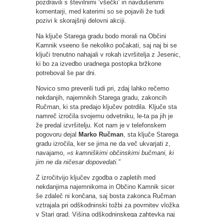
pozdravili s številnimi ‘všečki’ in navdušenimi
komentarji, med katerimi so se pojavili že tudi
pozivi k skorajšnji delovni akciji.
Na ključe Starega gradu bodo morali na Občini
Kamnik vseeno še nekoliko počakati, saj naj bi se
ključi trenutno nahajali v rokah izvršitelja z Jesenic,
ki bo za izvedbo uradnega postopka bržkone
potreboval še par dni.
Novico smo preverili tudi pri, zdaj lahko rečemo
nekdanjih, najemnikih Starega gradu, zakoncih
Ručman, ki sta predajo ključev potrdila. Ključe sta
namreč izročila svojemu odvetniku, le-ta pa jih je
že predal izvršitelju. Kot nam je v telefonskem
pogovoru dejal
Marko Ručman
, sta ključe Starega
gradu izročila, ker se jima ne da več ukvarjati z,
navajamo,
»s kamniškimi občinskimi bučmani, ki
jim ne da ničesar dopovedati.”
Z izročitvijo ključev zgodba o zapletih med
nekdanjima najemnikoma in Občino Kamnik sicer
še zdaleč ni končana, saj bosta zakonca Ručman
vztrajala pri odškodninski tožbi za povrnitev vložka
v Stari grad. Višina odškodninskega zahtevka naj