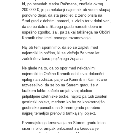
bi, po besedah Marka Ručmana, znašala okrog
200.000 €, je pa nekdanji najemnik ob vsem skupaj
ponovno dejal, da sta pred leti z ženo prišla na
Stari grad z dobrimi nameni, z vizijo ter v dobri veri,
da se bo dalo s Starega gradu narediti dobro in
uspešno zgodbo, žal, pa za kaj takšnega na Občini
Kamnik niso imeli pravega razumevanja.
Naj ob tem spomnimo, da so se zapleti med
najemniki in občino, ki se vlečejo že vrsto let,
začeli še v času prejšnjega župana.
Ne glede na to, da bo spor med nekdanjimi
najemniki in Občino Kamnik dobil svoj dokončni
epilog na sodišču, pa je za Kamnik in Kamničane
razveseljivo, da se bo na Starem gradu že v
kratkem lahko začelo urejati vsaj okolico
priljubljene izletniške točke, najbrž pa tudi zasilen
gostinski objekt, medtem ko bo za konkretnejšo
gostinsko ponudbo na Starem gradu potrebno
najprej temeljito prenoviti tamkajšnji objekt.
Prvomajskega kresovanja na Starem gradu letos
sicer ni bilo, ampak priložnost za kresovanje