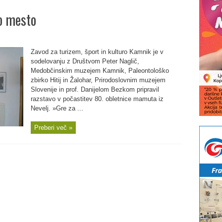
o mesto
Zavod za turizem, šport in kulturo Kamnik je v
sodelovanju z Društvom Peter Naglič,
Medobčinskim muzejem Kamnik, Paleontološko
zbirko Hitij in Žalohar, Prirodoslovnim muzejem
Slovenije in prof. Danijelom Bezkom pripravil
razstavo v počastitev 80. obletnice mamuta iz
Nevelj. »Gre za ...
Preberi več »