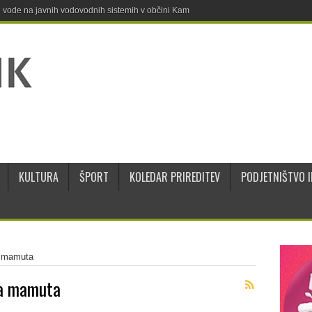
ne vode na javnih vodovodnih sistemih v občini Kamnik
KULTURA
ŠPORT
KOLEDAR PRIREDITEV
PODJETNIŠTVO I
ja mamuta
ja mamuta