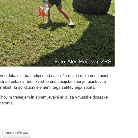
no dokazali, da sodijo med najboljše mlade radio orientaciste
ti so pokazali tudi izvrstno orientacijsko znanje, učinkovito
relost, ki so ključni elementi tega zahtevnega športa.
hovim trenerjem in spremljevalni ekipi za vrhunske dosežke
terstva.
TINE HOČEVAR