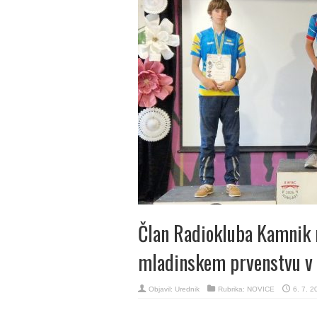
Član Radiokluba Kamnik 
mladinskem prvenstvu v
Objavil:
Urednik
Rubrika:
NOVICE
6. 7. 2