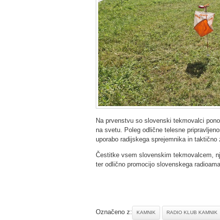
Na prvenstvu so slovenski tekmovalci ponov
na svetu. Poleg odlične telesne pripravljenos
uporabo radijskega sprejemnika in taktično z
Čestitke vsem slovenskim tekmovalcem, nji
ter odlično promocijo slovenskega radioama
Označeno z:
KAMNIK
RADIO KLUB KAMNIK