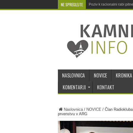
NE SPREGLEJTE
Poziv k racionalni rabi pit
NASLOVNICA
NOVICE
KRONIKA
KOMENTARJI
KONTAKT
Naslovnica
/
NOVICE
/
Član Radiokluba
prvenstvu v ARG