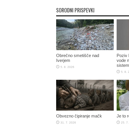
SORODNI PRISPEVKI
Obrečno smetišče nad
Poziv k
Iverjem
vode n
sistem
5. 8. 2026
5. 8.
Obvezno čipiranje mačk
Je to 
31. 7. 2026
25. 7