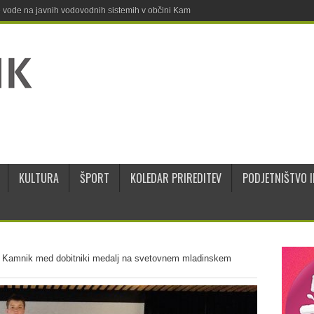
ne vode na javnih vodovodnih sistemih v občini Kamnik
KULTURA
ŠPORT
KOLEDAR PRIREDITEV
PODJETNIŠTVO I
 Kamnik med dobitniki medalj na svetovnem mladinskem