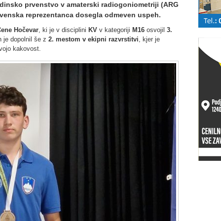
adinsko prvenstvo v amaterski radiogoniometriji (ARG
 slovenska reprezentanca dosegla odmeven uspeh.
ene Hočevar
, ki je v disciplini
KV
v kategoriji
M16
osvojil
3.
h je dopolnil še z
2. mestom v ekipni razvrstitvi
, kjer je
vojo kakovost.