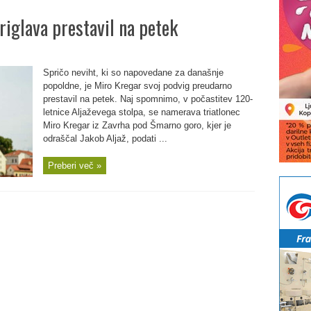
riglava prestavil na petek
Spričo neviht, ki so napovedane za današnje
popoldne, je Miro Kregar svoj podvig preudarno
prestavil na petek. Naj spomnimo, v počastitev 120-
letnice Aljaževega stolpa, se namerava triatlonec
Miro Kregar iz Zavrha pod Šmarno goro, kjer je
odraščal Jakob Aljaž, podati ...
Preberi več »