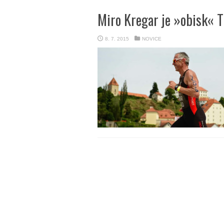
Miro Kregar je »obisk« T
8. 7. 2015
NOVICE