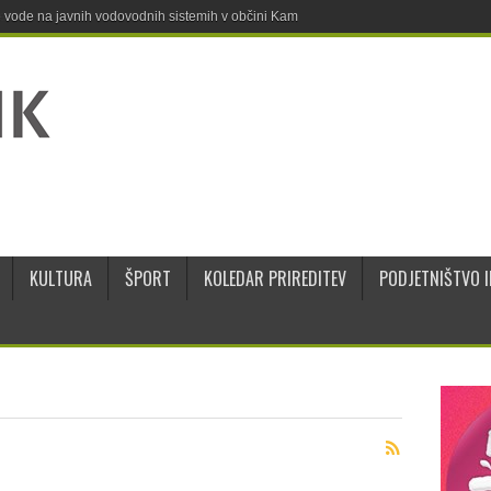
ne vode na javnih vodovodnih sistemih v občini Kamnik
KULTURA
ŠPORT
KOLEDAR PRIREDITEV
PODJETNIŠTVO I