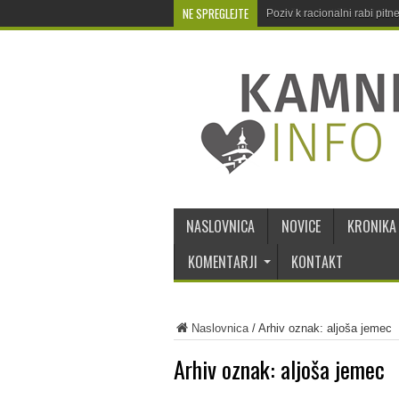
NE SPREGLEJTE
Poziv k racionalni rabi pit
NASLOVNICA
NOVICE
KRONIKA
KOMENTARJI
KONTAKT
Naslovnica
/
Arhiv oznak: aljoša jemec
Arhiv oznak:
aljoša jemec