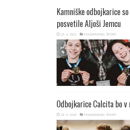
Kamniške odbojkarice so 
posvetile Aljoši Jemcu
20. 4. 2021
POUDARJENO
,
ŠPORT
Odbojkarice Calcita bo v 
28. 5. 2020
POUDARJENO
,
ŠPORT