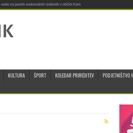
ne vode na javnih vodovodnih sistemih v občini Kamnik
KULTURA
ŠPORT
KOLEDAR PRIREDITEV
PODJETNIŠTVO I