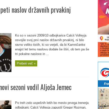
peti naslov državnih prvakinj
Ko so v sezoni 2009/10 odbojkarice Calcit Volleyja
osvojile svoj prvi naslov državnih prvakinj, ni bilo
ravno veliko tistih, ki so verjeli, da bi Kamničanke
enajst let temu naslovu dodale še štiri, ob tem pa še
tri pokalne naslove in ...
Preberi več »
novi sezoni vodil Aljoša Jemec
Po treh zelo uspešnih letih bo mesto prvega trenerja
odbojkaric Calcit Volleyja zapustil Gregor Rozman,