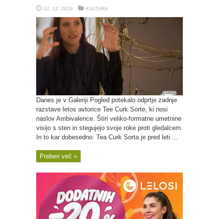
12. 12. 2019
KULTURA
Danes je v Galeriji Pogled potekalo odprtje zadnje
razstave letos avtorice Tee Curk Sorte, ki nosi
naslov Ambivalence. Štiri veliko-formatne umetnine
visijo s sten in stegujejo svoje roke proti gledalcem.
In to kar dobesedno. Tea Curk Sorta je pred leti ...
Preberi več »