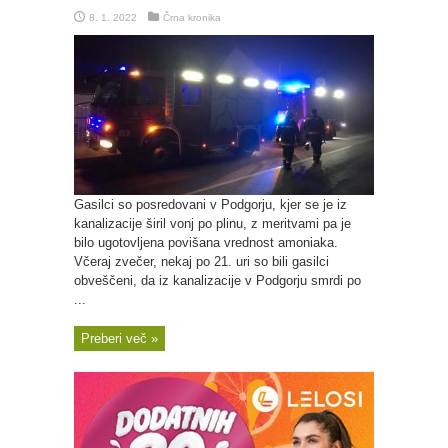
8. 1. 2022
Črna kronika
Gasilci so posredovani v Podgorju, kjer se je iz
kanalizacije širil vonj po plinu, z meritvami pa je
bilo ugotovljena povišana vrednost amoniaka.
Včeraj zvečer, nekaj po 21. uri so bili gasilci
obveščeni, da iz kanalizacije v Podgorju smrdi po
...
Preberi več »