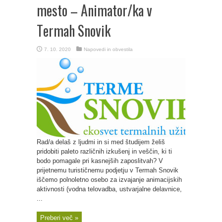
mesto – Animator/ka v
Termah Snovik
7. 10. 2020
Napovedi in obvestila
Rad/a delaš z ljudmi in si med študijem želiš
pridobiti paleto različnih izkušenj in veščin, ki ti
bodo pomagale pri kasnejših zaposlitvah? V
prijetnemu turističnemu podjetju v Termah Snovik
iščemo polnoletno osebo za izvajanje animacijskih
aktivnosti (vodna telovadba, ustvarjalne delavnice,
...
Preberi več »