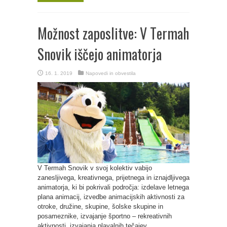
Možnost zaposlitve: V Termah
Snovik iščejo animatorja
16. 1. 2019
Napovedi in obvestila
V Termah Snovik v svoj kolektiv vabijo
zanesljivega, kreativnega, prijetnega in iznajdljivega
animatorja, ki bi pokrivali področja: izdelave letnega
plana animacij, izvedbe animacijskih aktivnosti za
otroke, družine, skupine, šolske skupine in
posameznike, izvajanje športno – rekreativnih
aktivnosti, izvajanja plavalnih tečajev, ...