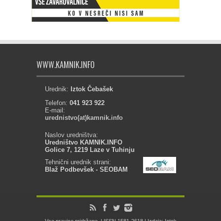
WWW.KAMNIK.INFO
Urednik:
Iztok Čebašek
Telefon:
041 923 922
E-mail:
urednistvo(at)kamnik.info
Naslov uredništva:
Uredništvo KAMNIK.INFO
Golice 7, 1219 Laze v Tuhinju
Tehnični urednik strani:
Blaž Podbevšek - SEOBAM