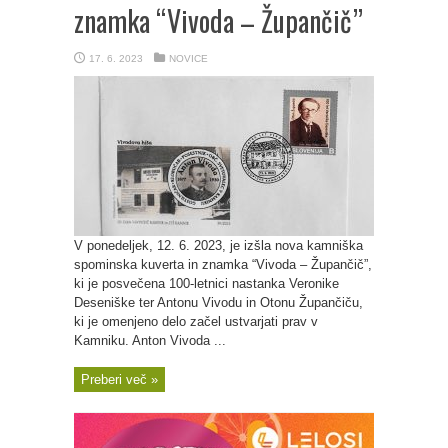
znamka “Vivoda – Župančič”
17. 6. 2023
NOVICE
V ponedeljek, 12. 6. 2023, je izšla nova kamniška
spominska kuverta in znamka “Vivoda – Župančič”,
ki je posvečena 100-letnici nastanka Veronike
Deseniške ter Antonu Vivodu in Otonu Župančiču,
ki je omenjeno delo začel ustvarjati prav v
Kamniku. Anton Vivoda ...
Preberi več »