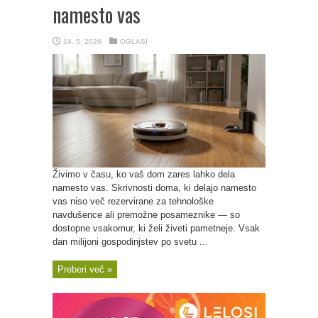
namesto vas
14. 5. 2026
OGLASI
Živimo v času, ko vaš dom zares lahko dela
namesto vas. Skrivnosti doma, ki delajo namesto
vas niso več rezervirane za tehnološke
navdušence ali premožne posameznike — so
dostopne vsakomur, ki želi živeti pametneje. Vsak
dan milijoni gospodinjstev po svetu ...
Preberi več »