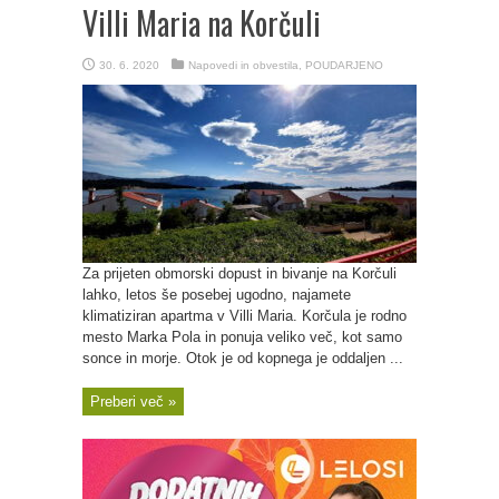
Villi Maria na Korčuli
30. 6. 2020
Napovedi in obvestila
,
POUDARJENO
Za prijeten obmorski dopust in bivanje na Korčuli
lahko, letos še posebej ugodno, najamete
klimatiziran apartma v Villi Maria. Korčula je rodno
mesto Marka Pola in ponuja veliko več, kot samo
sonce in morje. Otok je od kopnega je oddaljen ...
Preberi več »