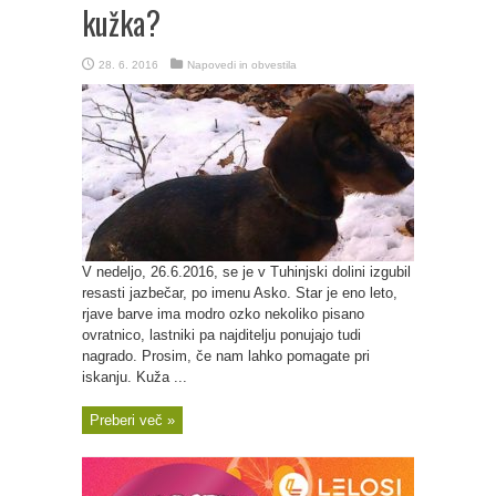
kužka?
28. 6. 2016
Napovedi in obvestila
V nedeljo, 26.6.2016, se je v Tuhinjski dolini izgubil
resasti jazbečar, po imenu Asko. Star je eno leto,
rjave barve ima modro ozko nekoliko pisano
ovratnico, lastniki pa najditelju ponujajo tudi
nagrado. Prosim, če nam lahko pomagate pri
iskanju. Kuža ...
Preberi več »