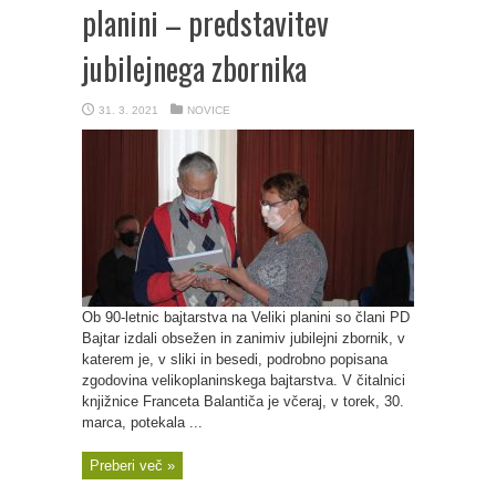
planini – predstavitev
jubilejnega zbornika
31. 3. 2021
NOVICE
Ob 90-letnic bajtarstva na Veliki planini so člani PD
Bajtar izdali obsežen in zanimiv jubilejni zbornik, v
katerem je, v sliki in besedi, podrobno popisana
zgodovina velikoplaninskega bajtarstva. V čitalnici
knjižnice Franceta Balantiča je včeraj, v torek, 30.
marca, potekala ...
Preberi več »