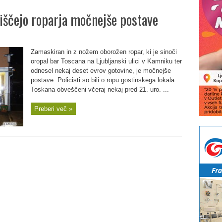
 iščejo roparja močnejše postave
Zamaskiran in z nožem oborožen ropar, ki je sinoči
oropal bar Toscana na Ljubljanski ulici v Kamniku ter
odnesel nekaj deset evrov gotovine, je močnejše
postave. Policisti so bili o ropu gostinskega lokala
Toskana obveščeni včeraj nekaj pred 21. uro. ...
Preberi več »