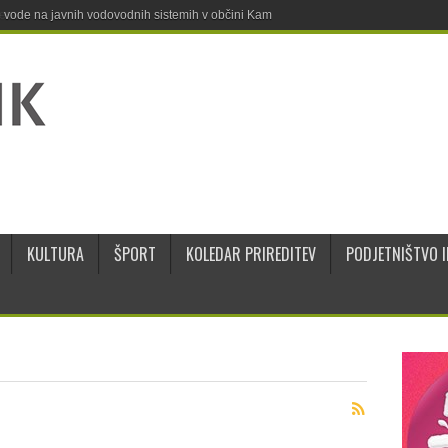
ne vode na javnih vodovodnih sistemih v občini Kamnik
KULTURA
ŠPORT
KOLEDAR PRIREDITEV
PODJETNIŠTVO I