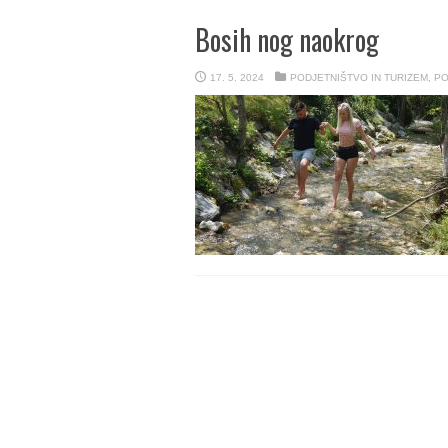
Bosih nog naokrog
17. 5. 2024
PODJETNIŠTVO IN TURIZEM
,
PO