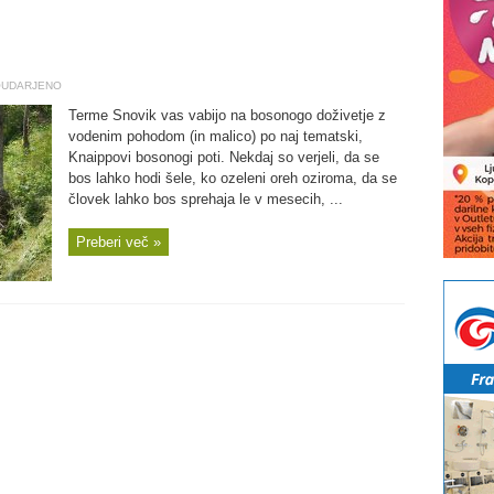
UDARJENO
Terme Snovik vas vabijo na bosonogo doživetje z
vodenim pohodom (in malico) po naj tematski,
Knaippovi bosonogi poti. Nekdaj so verjeli, da se
bos lahko hodi šele, ko ozeleni oreh oziroma, da se
človek lahko bos sprehaja le v mesecih, ...
Preberi več »