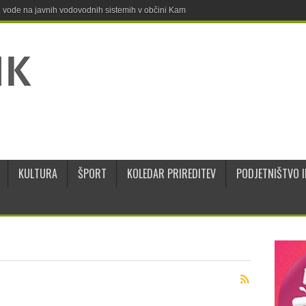
ne vode na javnih vodovodnih sistemih v občini Kamnik
KULTURA
ŠPORT
KOLEDAR PRIREDITEV
PODJETNIŠTVO I