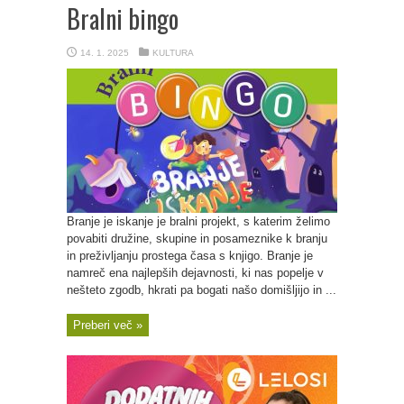
Bralni bingo
14. 1. 2025
KULTURA
Branje je iskanje je bralni projekt, s katerim želimo
povabiti družine, skupine in posameznike k branju
in preživljanju prostega časa s knjigo. Branje je
namreč ena najlepših dejavnosti, ki nas popelje v
nešteto zgodb, hkrati pa bogati našo domišljijo in ...
Preberi več »