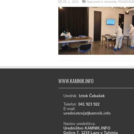
29. 1. 2021
Napovedi in obvestila
,
POUDARJ
WWW.KAMNIK.INFO
Urednik:
Iztok Čebašek
Telefon:
041 923 922
E-mail:
urednistvo(at)kamnik.info
Naslov uredništva:
Uredništvo KAMNIK.INFO
Golice 7, 1219 Laze v Tuhinju