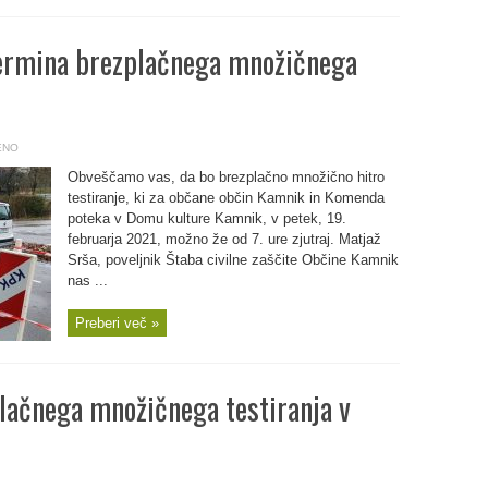
rmina brezplačnega množičnega
ENO
Obveščamo vas, da bo brezplačno množično hitro
testiranje, ki za občane občin Kamnik in Komenda
poteka v Domu kulture Kamnik, v petek, 19.
februarja 2021, možno že od 7. ure zjutraj. Matjaž
Srša, poveljnik Štaba civilne zaščite Občine Kamnik
nas ...
Preberi več »
lačnega množičnega testiranja v