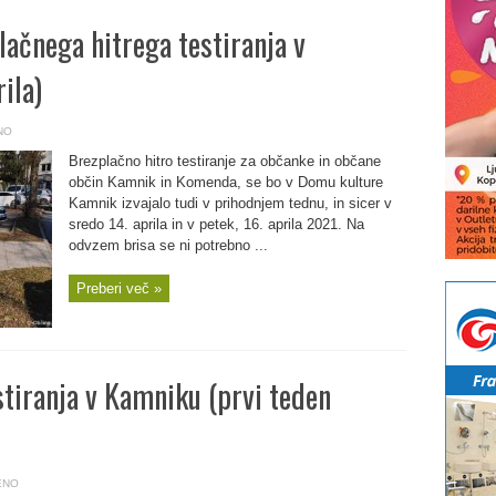
ačnega hitrega testiranja v
ila)
NO
Brezplačno hitro testiranje za občanke in občane
občin Kamnik in Komenda, se bo v Domu kulture
Kamnik izvajalo tudi v prihodnjem tednu, in sicer v
sredo 14. aprila in v petek, 16. aprila 2021. Na
odvzem brisa se ni potrebno ...
Preberi več »
tiranja v Kamniku (prvi teden
ENO