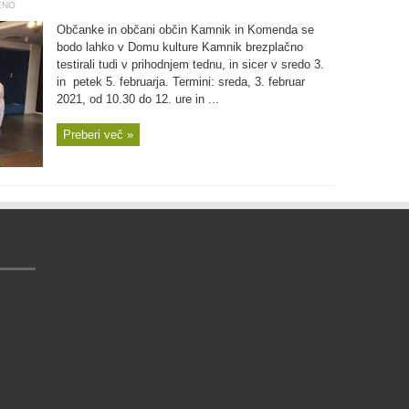
ENO
Občanke in občani občin Kamnik in Komenda se
bodo lahko v Domu kulture Kamnik brezplačno
testirali tudi v prihodnjem tednu, in sicer v sredo 3.
in petek 5. februarja. Termini: sreda, 3. februar
2021, od 10.30 do 12. ure in ...
Preberi več »