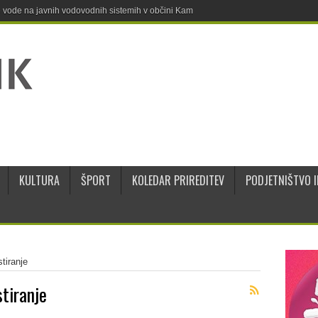
ne vode na javnih vodovodnih sistemih v občini Kamnik
KULTURA
ŠPORT
KOLEDAR PRIREDITEV
PODJETNIŠTVO I
tiranje
tiranje