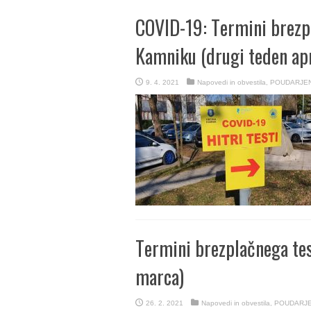
COVID-19: Termini brezpl
Kamniku (drugi teden apr
9. 4. 2021
Napovedi in obvestila
,
POUDARJE
Termini brezplačnega tes
marca)
26. 2. 2021
Napovedi in obvestila
,
POUDARJ