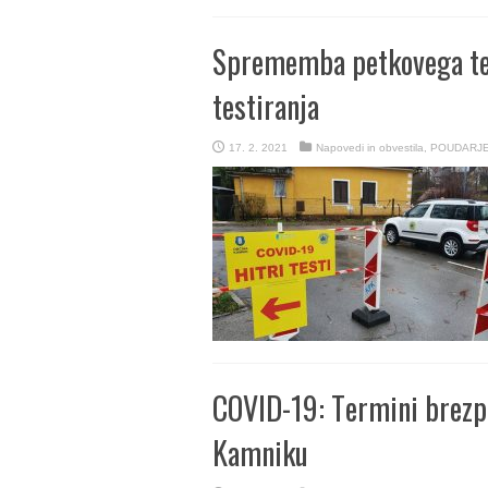
Sprememba petkovega te
testiranja
17. 2. 2021
Napovedi in obvestila
,
POUDARJ
COVID-19: Termini brezp
Kamniku