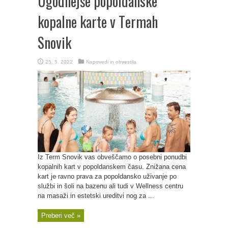
Ugodnejše popoldanske
kopalne karte v Termah
Snovik
25. 5. 2022
Napovedi in obvestila
Iz Term Snovik vas obveščamo o posebni ponudbi
kopalnih kart v popoldanskem času. Znižana cena
kart je ravno prava za popoldansko uživanje po
službi in šoli na bazenu ali tudi v Wellness centru
na masaži in estetski ureditvi nog za ...
Preberi več »