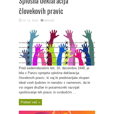
Splošna deklaracija
človekovih pravic
10. 12. 2018
NOVICE
Pred sedemdesetimi leti, 10. decembra 1948, je
bila v Parizu sprejeta splošna deklaracija
človekovih pravic, ki naj bi predstavljala skupen
ideal vseh ljudstev in narodov z namenom, da bi
vsi organi družbe in posamezniki razvijali
spoštovanje teh pravic in svoboščin ...
Preberi več »