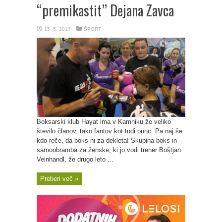
“premikastit” Dejana Zavca
15. 5. 2017
ŠPORT
Boksarski klub Hayat ima v Kamniku že veliko
število članov, tako fantov kot tudi punc. Pa naj še
kdo reče, da boks ni za dekleta! Skupina boks in
samoobramba za ženske, ki jo vodi trener Boštjan
Veinhandl, že drugo leto ...
Preberi več »