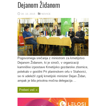
Dejanom Židanom
30. 10. 2015
NOVICE
Pogovornega srečanja z ministrom za kmetijstvo
Dejanom Židanom, ki je sinoči, v organizaciji
kamniške izpostave Kmetijsko gozdarske zbornice,
potekalo v gostilni Pri planinskem orlu v Stahovici,
se ni udeležil zgolj kmetijski minister Dejan Židan,
ampak je bila prisotna močna delegacija ...
Preberi več »