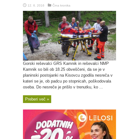
12. 6. 2016
Črna kronika
Gorski reševalci GRS Kamnik in reševalci NMP
Kamnik so bili ob 18.25 obveščeni, da se je v
planinski postojanki na Kisovcu zgodila nesreča v
kateri se je, ob padcu po stopnicah, poškodovala
oseba. Do nesreče je prišlo v trenutku, ko ...
Preberi več »