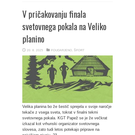
V pričakovanju finala
svetovnega pokala na Veliko
planino
20. 8. 2025
POUDARJENO
,
ŠPORT
Velika planina bo že šestič sprejela v svoje naročje
tekače z vsega sveta, tokrat v finalni tekmi
svetovnega pokala. KGT Papež se je že večkrat
izkazal kot vrhunski organizator svetovnega
slovesa, zato tudi letos potekajo priprave na