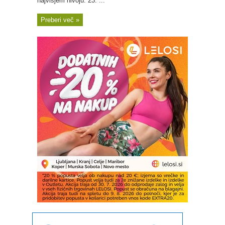
najvišjem nivoju. 23. ...
Preberi več »