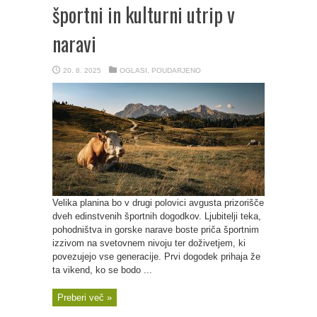
športni in kulturni utrip v
naravi
20. 8. 2025
OGLASI
,
POUDARJENO
Velika planina bo v drugi polovici avgusta prizorišče
dveh edinstvenih športnih dogodkov. Ljubitelji teka,
pohodništva in gorske narave boste priča športnim
izzivom na svetovnem nivoju ter doživetjem, ki
povezujejo vse generacije. Prvi dogodek prihaja že
ta vikend, ko se bodo ...
Preberi več »