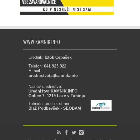
WWW.KAMNIK.INFO
Urednik:
Iztok Čebašek
Telefon:
041 923 922
E-mail:
urednistvo(at)kamnik.info
Naslov uredništva:
Uredništvo KAMNIK.INFO
Golice 7, 1219 Laze v Tuhinju
Tehnični urednik strani:
Blaž Podbevšek - SEOBAM