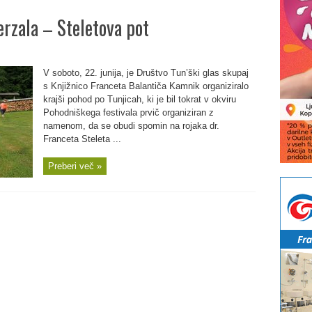
erzala – Steletova pot
V soboto, 22. junija, je Društvo Tun’ški glas skupaj
s Knjižnico Franceta Balantiča Kamnik organiziralo
krajši pohod po Tunjicah, ki je bil tokrat v okviru
Pohodniškega festivala prvič organiziran z
namenom, da se obudi spomin na rojaka dr.
Franceta Steleta ...
Preberi več »