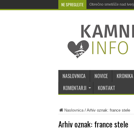
NE SPREGLEJTE
Obrečno smetišče nad Iver
NASLOVNICA
NOVICE
KRONIKA
KOMENTARJI
KONTAKT
Naslovnica
/
Arhiv oznak: france stele
Arhiv oznak:
france stele