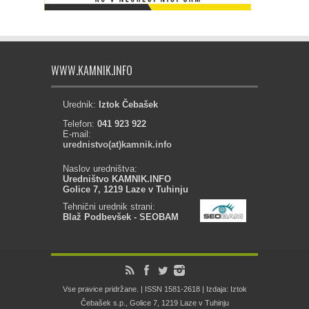
WWW.KAMNIK.INFO
Urednik:
Iztok Čebašek
Telefon:
041 923 922
E-mail:
urednistvo(at)kamnik.info
Naslov uredništva:
Uredništvo KAMNIK.INFO
Golice 7, 1219 Laze v Tuhinju
Tehnični urednik strani:
Blaž Podbevšek - SEOBAM
Vse pravice pridržane. | ISSN 1581-2618 | Izdaja: Iztok
Čebašek s.p., Golice 7, 1219 Laze v Tuhinju