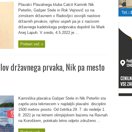
Plavalci Plavalnega kluba Calcit Kamnik Nik
Peterlin, Gašper Stele in Rok Vejnovič so na
zimskem državnem v Radovljici osvojili naslove
državnih prvakov, njihov uspeh pa je z nazivom
državnega kadetskega podprvaka dopolnil še Mark
Anej Lapuh. V sredo, 4.5.2022 je ...
Preberi več »
slov državnega prvaka, Nik pa mesto
Kamniška plavalca Gašper Stele in Nik Peterlin sta
zaprla usta tekmecem v najdaljši plavalni disciplini
1500 metrov prosto. Od četrtka 29. 7. do nedelje 1.
8. 2021 je na letnem olimpijskem bazenu na Ravnah
na Koroškem, potekalo letno odprto združeno ...