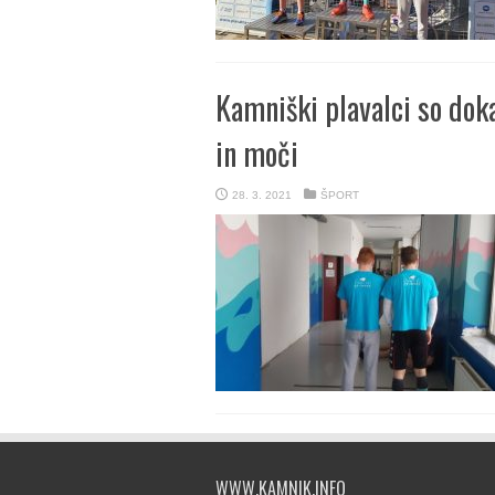
Kamniški plavalci so doka
in moči
28. 3. 2021
ŠPORT
WWW.KAMNIK.INFO