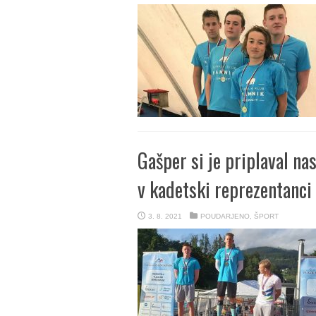
Gašper si je priplaval na
v kadetski reprezentanci
3. 8. 2021
POUDARJENO
,
ŠPORT