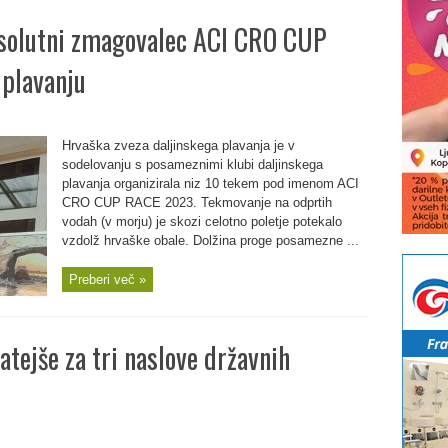
bsolutni zmagovalec ACI CRO CUP
plavanju
Hrvaška zveza daljinskega plavanja je v
sodelovanju s posameznimi klubi daljinskega
plavanja organizirala niz 10 tekem pod imenom ACI
CRO CUP RACE 2023. Tekmovanje na odprtih
vodah (v morju) je skozi celotno poletje potekalo
vzdolž hrvaške obale. Dolžina proge posamezne ...
Preberi več »
tejše za tri naslove državnih