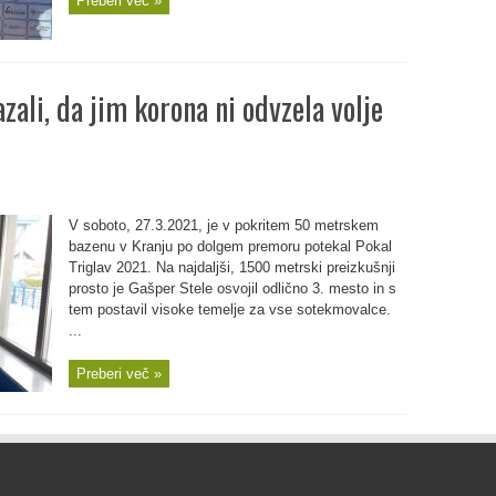
Preberi več »
zali, da jim korona ni odvzela volje
V soboto, 27.3.2021, je v pokritem 50 metrskem
bazenu v Kranju po dolgem premoru potekal Pokal
Triglav 2021. Na najdaljši, 1500 metrski preizkušnji
prosto je Gašper Stele osvojil odlično 3. mesto in s
tem postavil visoke temelje za vse sotekmovalce.
...
Preberi več »