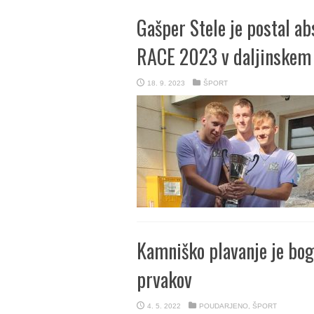
Gašper Stele je postal a
RACE 2023 v daljinskem 
18. 9. 2023
ŠPORT
Kamniško plavanje je boga
prvakov
4. 5. 2022
POUDARJENO
,
ŠPORT