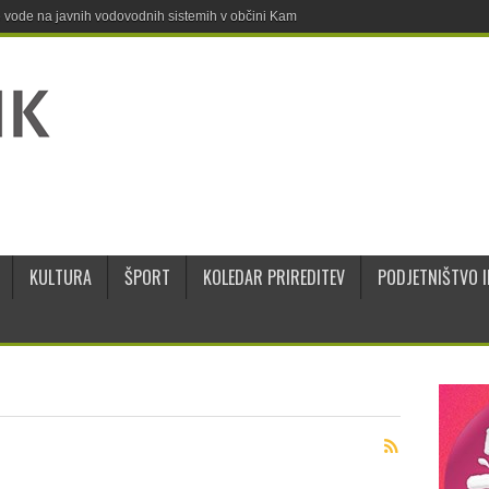
ne vode na javnih vodovodnih sistemih v občini Kamnik
KULTURA
ŠPORT
KOLEDAR PRIREDITEV
PODJETNIŠTVO I